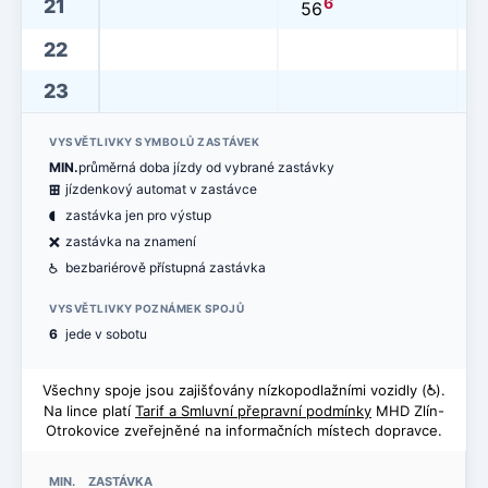
6
21
56
22
23
VYSVĚTLIVKY SYMBOLŮ ZASTÁVEK
MIN.
průměrná doba jízdy od vybrané zastávky
æ
jízdenkový automat v zastávce
(
zastávka jen pro výstup
ë
zastávka na znamení
@
bezbariérově přístupná zastávka
VYSVĚTLIVKY POZNÁMEK SPOJŮ
6
jede v sobotu
Všechny spoje jsou zajišťovány nízkopodlažními vozidly (
@
).
Na lince platí
Tarif a Smluvní přepravní podmínky
MHD Zlín-
Otrokovice zveřejněné na informačních místech dopravce.
MIN. ZASTÁVKA