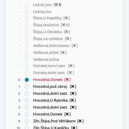
Lešná,zoo [
æ
(
]
-
Lešná,zoo
-
Štípa,U Kapličky [
ë
]
-
Štípa,družstvo [
ë
@
]
-
Štípa,U Obrázku [
ë
]
-
Štípa,na vyhlídce [
ë
]
-
Velíková,Dolní konec [
ë
]
-
Velíková,střed [
ë
]
-
Velíková,točna
-
Ostrata,horní zast. [
ë
]
-
Ostrata,dolní zast. [
ë
]
-
Hvozdná,Osmek [
ë
]
0
Hvozdná,pož.zbroj. [
ë
]
1
Hvozdná,dolní zast. [
ë
]
2
Hvozdná,U Rybníka [
ë
]
3
Hvozdná,dolní zast. [
ë
]
3
Hvozdná,Osmek [
ë
]
6
Zlín,Štípa,Pod Větřákem [
ë
]
9
Zlín,Štípa,U Kapličky [
ë
]
10