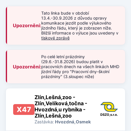
Tato linka bude v období
13.4.-30.9.2026 z důvodu opravy
komunikace jezdit podle výlukového
Upozornění:
jízdního řádu, který je zobrazen níže.
Bližší informace o výluce jsou uvedeny v
tiskové zprávě
Po celé letní prázdniny
(29.6.-31.8.2026) budou platit v
Upozornění:
pracovních dnech na všech linkách MHD
jízdní řády pro "Pracovní dny-školní
prázdniny" (3.sloupec níže)
Zlín,Lešná,zoo -
Zlín,Velíková,točna -
X47
Hvozdná,u rybníka -
Zlín,Lešná,zoo
DSZO,s.r.o.
Zastávka:
Hvozdná,Osmek