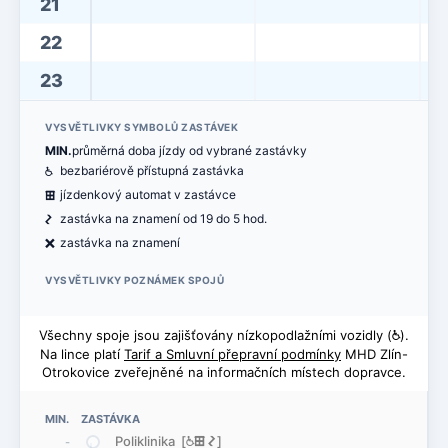
21
22
23
VYSVĚTLIVKY SYMBOLŮ ZASTÁVEK
MIN.
průměrná doba jízdy od vybrané zastávky
@
bezbariérově přístupná zastávka
æ
jízdenkový automat v zastávce
ó
zastávka na znamení od 19 do 5 hod.
ë
zastávka na znamení
VYSVĚTLIVKY POZNÁMEK SPOJŮ
Všechny spoje jsou zajišťovány nízkopodlažními vozidly (
@
).
Na lince platí
Tarif a Smluvní přepravní podmínky
MHD Zlín-
Otrokovice zveřejněné na informačních místech dopravce.
MIN. ZASTÁVKA
Poliklinika [
@
æ
ó
]
-