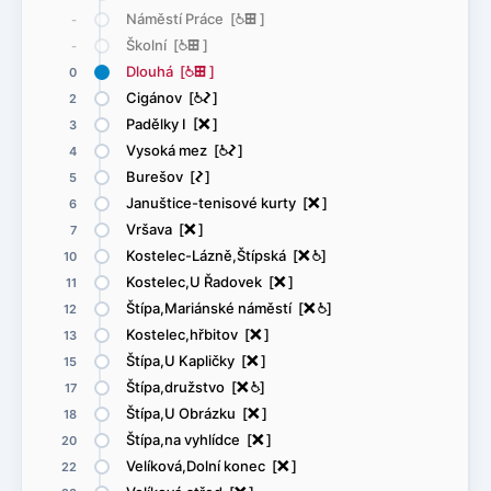
Náměstí Práce [
@
æ
]
-
Školní [
@
æ
]
-
Dlouhá [
@
æ
]
0
Cigánov [
@
ó
]
2
Padělky I [
ë
]
3
Vysoká mez [
@
ó
]
4
Burešov [
ó
]
5
Januštice-tenisové kurty [
ë
]
6
Vršava [
ë
]
7
Kostelec-Lázně,Štípská [
ë
@
]
10
Kostelec,U Řadovek [
ë
]
11
Štípa,Mariánské náměstí [
ë
@
]
12
Kostelec,hřbitov [
ë
]
13
Štípa,U Kapličky [
ë
]
15
Štípa,družstvo [
ë
@
]
17
Štípa,U Obrázku [
ë
]
18
Štípa,na vyhlídce [
ë
]
20
Velíková,Dolní konec [
ë
]
22