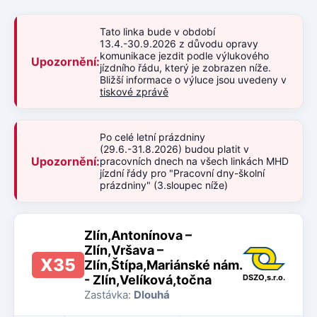
Tato linka bude v období
13.4.-30.9.2026 z důvodu opravy
komunikace jezdit podle výlukového
Upozornění:
jízdního řádu, který je zobrazen níže.
Bližší informace o výluce jsou uvedeny v
tiskové zprávě
Po celé letní prázdniny
(29.6.-31.8.2026) budou platit v
Upozornění:
pracovních dnech na všech linkách MHD
jízdní řády pro "Pracovní dny-školní
prázdniny" (3.sloupec níže)
Zlín,Antonínova –
Zlín,Vršava –
X35
Zlín,Štípa,Mariánské nám.
- Zlín,Velíková,točna
DSZO,s.r.o.
Zastávka:
Dlouhá