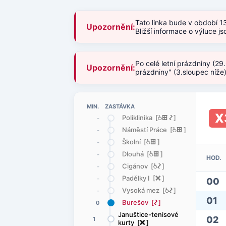
Tato linka bude v období 1
Upozornění:
Bližší informace o výluce 
Po celé letní prázdniny (29
Upozornění:
prázdniny" (3.sloupec níže
MIN. ZASTÁVKA
X
Poliklinika [
@
æ
ó
]
-
Náměstí Práce [
@
æ
]
-
Školní [
@
æ
]
-
Dlouhá [
@
æ
]
-
HOD.
Cigánov [
@
ó
]
-
Padělky I [
ë
]
-
00
Vysoká mez [
@
ó
]
-
01
Burešov [
ó
]
0
Januštice-tenisové
02
1
kurty [
ë
]