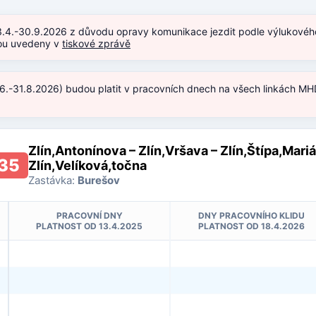
3.4.-30.9.2026 z důvodu opravy komunikace jezdit podle výlukového 
jsou uvedeny v
tiskové zprávě
.6.-31.8.2026) budou platit v pracovních dnech na všech linkách MHD
)
Zlín,Antonínova – Zlín,Vršava – Zlín,Štípa,Mari
35
Zlín,Velíková,točna
Zastávka:
Burešov
PRACOVNÍ DNY
DNY PRACOVNÍHO KLIDU
PLATNOST OD 13.4.2025
PLATNOST OD 18.4.2026