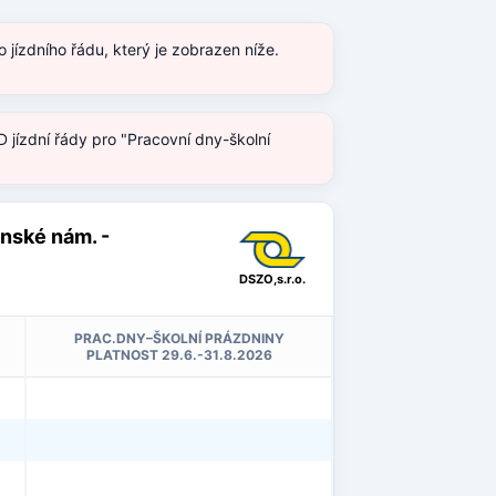
jízdního řádu, který je zobrazen níže.
 jízdní řády pro "Pracovní dny-školní
ánské nám. -
DSZO,s.r.o.
PRAC.DNY–ŠKOLNÍ PRÁZDNINY
PLATNOST 29.6.-31.8.2026