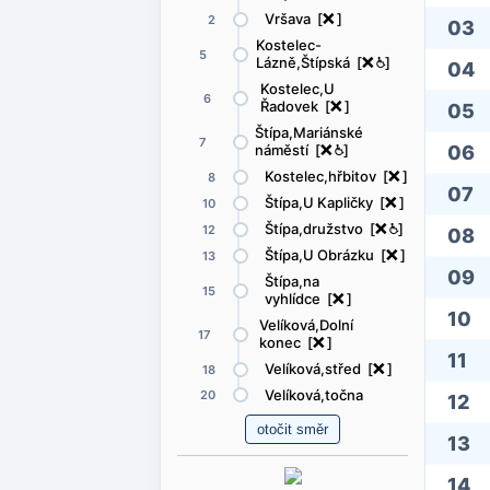
Vršava [
ë
]
2
03
Kostelec-
5
Lázně,Štípská [
ë
@
]
04
Kostelec,U
6
Řadovek [
ë
]
05
Štípa,Mariánské
7
06
náměstí [
ë
@
]
Kostelec,hřbitov [
ë
]
8
07
Štípa,U Kapličky [
ë
]
10
Štípa,družstvo [
ë
@
]
12
08
Štípa,U Obrázku [
ë
]
13
09
Štípa,na
15
vyhlídce [
ë
]
10
Velíková,Dolní
17
konec [
ë
]
11
Velíková,střed [
ë
]
18
Velíková,točna
20
12
13
14