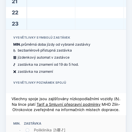
21
22
23
VYSVĚTLIVKY SYMBOLŮ ZASTÁVEK
MIN.
průměrná doba jízdy od vybrané zastávky
@
bezbariérově přístupná zastávka
æ
jízdenkový automat v zastávce
ó
zastávka na znamení od 19 do 5 hod.
ë
zastávka na znamení
VYSVĚTLIVKY POZNÁMEK SPOJŮ
Všechny spoje jsou zajišťovány nízkopodlažními vozidly (
@
).
Na lince platí
Tarif a Smluvní přepravní podmínky
MHD Zlín-
Otrokovice zveřejněné na informačních místech dopravce.
MIN. ZASTÁVKA
Poliklinika [
@
æ
ó
]
-