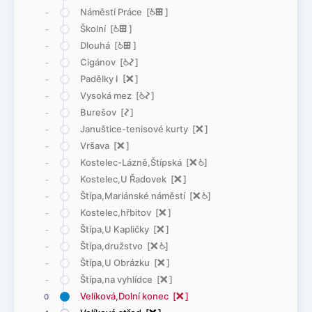
Náměstí Práce [
@
æ
]
-
Školní [
@
æ
]
-
Dlouhá [
@
æ
]
-
Cigánov [
@
ó
]
-
Padělky I [
ë
]
-
Vysoká mez [
@
ó
]
-
Burešov [
ó
]
-
Januštice-tenisové kurty [
ë
]
-
Vršava [
ë
]
-
Kostelec-Lázně,Štípská [
ë
@
]
-
Kostelec,U Řadovek [
ë
]
-
Štípa,Mariánské náměstí [
ë
@
]
-
Kostelec,hřbitov [
ë
]
-
Štípa,U Kapličky [
ë
]
-
Štípa,družstvo [
ë
@
]
-
Štípa,U Obrázku [
ë
]
-
Štípa,na vyhlídce [
ë
]
-
Velíková,Dolní konec [
ë
]
0