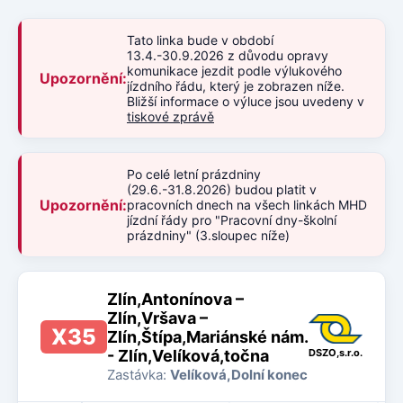
Tato linka bude v období
13.4.-30.9.2026 z důvodu opravy
komunikace jezdit podle výlukového
Upozornění:
jízdního řádu, který je zobrazen níže.
Bližší informace o výluce jsou uvedeny v
tiskové zprávě
Po celé letní prázdniny
(29.6.-31.8.2026) budou platit v
Upozornění:
pracovních dnech na všech linkách MHD
jízdní řády pro "Pracovní dny-školní
prázdniny" (3.sloupec níže)
Zlín,Antonínova –
Zlín,Vršava –
X35
Zlín,Štípa,Mariánské nám.
- Zlín,Velíková,točna
DSZO,s.r.o.
Zastávka:
Velíková,Dolní konec