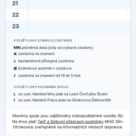
21
22
23
VYSVĚTLIVKY SYMBOLŮ ZASTÁVEK
MIN.
průměrná doba jízdy od vybrané zastávky
ë
zastávka na znamení
@
bezbariérově přístupná zastávka
æ
jízdenkový automat v zastávce
ó
zastávka na znamení od 19 do 5 hod.
VYSVĚTLIVKY POZNÁMEK SPOJŮ
L
ze zast. Náměstí Míru jede na Lesní Čtvrť přes Školní
t
ze zast. Náměstí Práce jede na Otrokovice,Štěrkoviště
Všechny spoje jsou zajišťovány nízkopodlažními vozidly (
@
).
Na lince platí
Tarif a Smluvní přepravní podmínky
MHD Zlín-
Otrokovice zveřejněné na informačních místech dopravce.