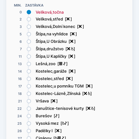
MIN. ZASTÁVKA
Velíková,točna
0
Velíková,střed [
ë
]
2
Velíková,Dolní konec [
ë
]
3
Štípa,na vyhlídce [
ë
]
5
Štípa,U Obrázku [
ë
]
6
Štípa,družstvo [
ë
@
]
7
Štípa,U Kapličky [
ë
]
11
Lešná,zoo [
æ
ó
]
13
Kostelec,garáže [
ë
]
14
Kostelec,střed [
ë
]
16
Kostelec,u pomníku TGM [
ë
]
17
Kostelec-Lázně,Zlínská [
ë
@
]
18
Vršava [
ë
]
21
Januštice-tenisové kurty [
ë
@
]
22
Burešov [
ó
]
24
Vysoká mez [
@
ó
]
25
Padělky I [
ë
]
26
Cigánov [
@
æ
ó
]
27