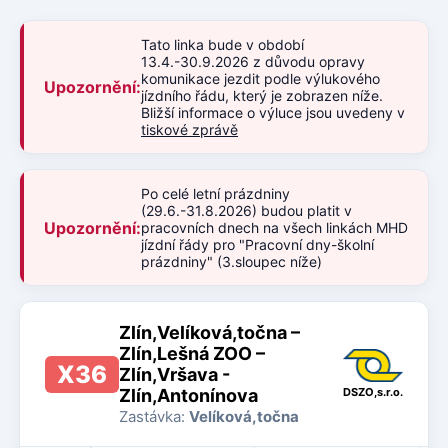
Tato linka bude v období
13.4.-30.9.2026 z důvodu opravy
komunikace jezdit podle výlukového
Upozornění:
jízdního řádu, který je zobrazen níže.
Bližší informace o výluce jsou uvedeny v
tiskové zprávě
Po celé letní prázdniny
(29.6.-31.8.2026) budou platit v
Upozornění:
pracovních dnech na všech linkách MHD
jízdní řády pro "Pracovní dny-školní
prázdniny" (3.sloupec níže)
Zlín,Velíková,točna –
Zlín,Lešná ZOO –
X36
Zlín,Vršava -
Zlín,Antonínova
DSZO,s.r.o.
Zastávka:
Velíková,točna