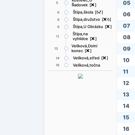
Kostelec,U
05
5
Řadovek [
ë
]
Štípa,škola [
@
ó
]
6
06
Štípa,družstvo [
ë
@
]
8
07
Štípa,U Obrázku [
ë
]
9
Štípa,na
08
11
vyhlídce [
ë
]
Velíková,Dolní
09
13
konec [
ë
]
Velíková,střed [
ë
]
14
10
Velíková,točna
16
11
12
13
14
15
16