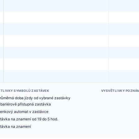
TLIVKY SYMBOLŮ ZASTÁVEK
VYSVĚTLIVKY POZNÁ
růměrná doba jízdy od vybrané zastávky
bariérově přístupná zastávka
denkový automat v zastávce
távka na znamení od 19 do 5 hod.
távka na znamení