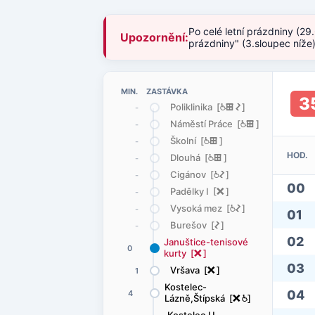
Po celé letní prázdniny (29
Upozornění:
prázdniny" (3.sloupec níže
MIN. ZASTÁVKA
3
Poliklinika [
@
æ
ó
]
-
Náměstí Práce [
@
æ
]
-
Školní [
@
æ
]
-
HOD.
Dlouhá [
@
æ
]
-
Cigánov [
@
ó
]
-
00
Padělky I [
ë
]
-
Vysoká mez [
@
ó
]
-
01
Burešov [
ó
]
-
02
Januštice-tenisové
0
kurty [
ë
]
03
Vršava [
ë
]
1
Kostelec-
04
4
Lázně,Štípská [
ë
@
]