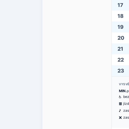
17
18
19
20
21
22
23
VYSVĚ
MIN.
p
@
bez
æ
jíz
ó
zas
ë
zas