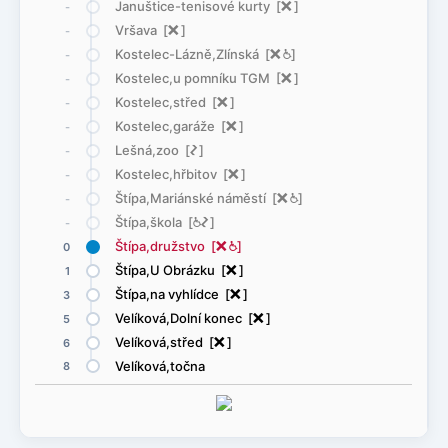
Januštice-tenisové kurty [
ë
]
-
Vršava [
ë
]
-
Kostelec-Lázně,Zlínská [
ë
@
]
-
Kostelec,u pomníku TGM [
ë
]
-
Kostelec,střed [
ë
]
-
Kostelec,garáže [
ë
]
-
Lešná,zoo [
ó
]
-
Kostelec,hřbitov [
ë
]
-
Štípa,Mariánské náměstí [
ë
@
]
-
Štípa,škola [
@
ó
]
-
Štípa,družstvo [
ë
@
]
0
Štípa,U Obrázku [
ë
]
1
Štípa,na vyhlídce [
ë
]
3
Velíková,Dolní konec [
ë
]
5
Velíková,střed [
ë
]
6
Velíková,točna
8