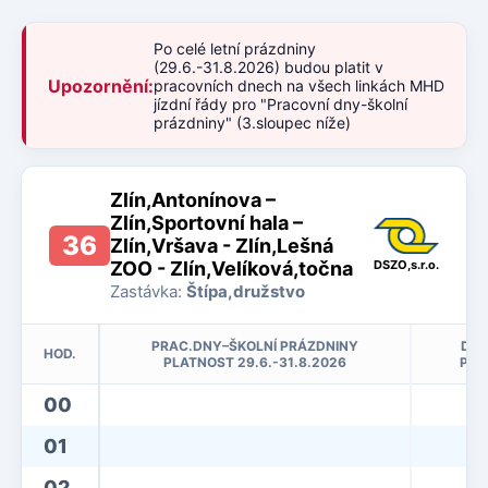
Po celé letní prázdniny
(29.6.-31.8.2026) budou platit v
Upozornění:
pracovních dnech na všech linkách MHD
jízdní řády pro "Pracovní dny-školní
prázdniny" (3.sloupec níže)
Zlín,Antonínova –
Zlín,Sportovní hala –
36
Zlín,Vršava - Zlín,Lešná
ZOO - Zlín,Velíková,točna
DSZO,s.r.o.
Zastávka:
Štípa,družstvo
PRAC.DNY–ŠKOLNÍ PRÁZDNINY
DNY
HOD.
PLATNOST 29.6.-31.8.2026
PLA
00
01
02