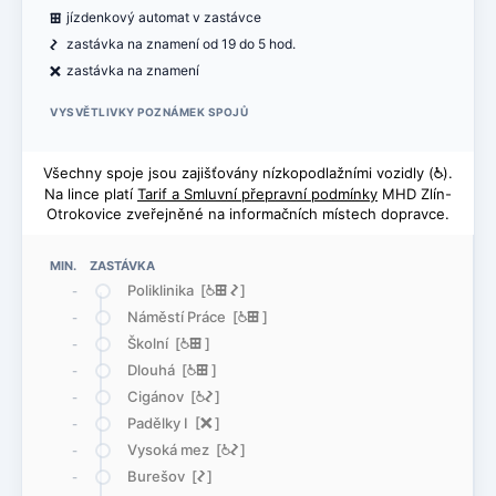
æ
jízdenkový automat v zastávce
ó
zastávka na znamení od 19 do 5 hod.
ë
zastávka na znamení
VYSVĚTLIVKY POZNÁMEK SPOJŮ
Všechny spoje jsou zajišťovány nízkopodlažními vozidly (
@
).
Na lince platí
Tarif a Smluvní přepravní podmínky
MHD Zlín-
Otrokovice zveřejněné na informačních místech dopravce.
MIN. ZASTÁVKA
Poliklinika [
@
æ
ó
]
-
Náměstí Práce [
@
æ
]
-
Školní [
@
æ
]
-
Dlouhá [
@
æ
]
-
Cigánov [
@
ó
]
-
Padělky I [
ë
]
-
Vysoká mez [
@
ó
]
-
Burešov [
ó
]
-