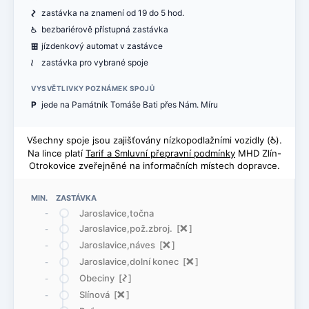
ó
zastávka na znamení od 19 do 5 hod.
@
bezbariérově přístupná zastávka
æ
jízdenkový automat v zastávce
<
zastávka pro vybrané spoje
VYSVĚTLIVKY POZNÁMEK SPOJŮ
P
jede na Památník Tomáše Bati přes Nám. Míru
Všechny spoje jsou zajišťovány nízkopodlažními vozidly (
@
).
Na lince platí
Tarif a Smluvní přepravní podmínky
MHD Zlín-
Otrokovice zveřejněné na informačních místech dopravce.
MIN. ZASTÁVKA
Jaroslavice,točna
-
Jaroslavice,pož.zbroj. [
ë
]
-
Jaroslavice,náves [
ë
]
-
Jaroslavice,dolní konec [
ë
]
-
Obeciny [
ó
]
-
Slínová [
ë
]
-