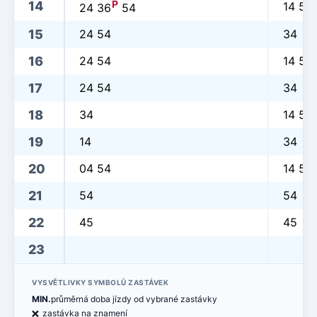
P
14
14 54
24 36
54
15
24 54
34
16
24 54
14 54
17
24 54
34
18
34
14 54
19
14
34
20
04 54
14 54
21
54
54
22
45
45
23
VYSVĚTLIVKY SYMBOLŮ ZASTÁVEK
MIN.
průměrná doba jízdy od vybrané zastávky
ë
zastávka na znamení