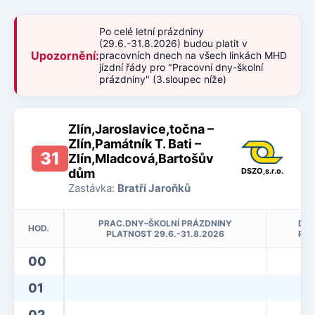
Po celé letní prázdniny
(29.6.-31.8.2026) budou platit v
Upozornění:
pracovních dnech na všech linkách MHD
jízdní řády pro "Pracovní dny-školní
prázdniny" (3.sloupec níže)
Zlín,Jaroslavice,točna –
Zlín,Památník T. Bati –
31
Zlín,Mladcová,Bartošův
dům
DSZO,s.r.o.
Zastávka:
Bratří Jaroňků
PRAC.DNY–ŠKOLNÍ PRÁZDNINY
DNY
HOD.
PLATNOST 29.6.-31.8.2026
PLA
00
01
02