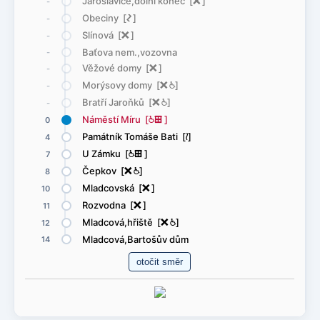
Jaroslavice,dolní konec [
ë
]
-
Obeciny [
ó
]
-
Slínová [
ë
]
-
Baťova nem.,vozovna
-
Věžové domy [
ë
]
-
Morýsovy domy [
ë
@
]
-
Bratří Jaroňků [
ë
@
]
-
Náměstí Míru [
@
æ
]
0
Památník Tomáše Bati [
<
]
4
U Zámku [
@
æ
]
7
Čepkov [
ë
@
]
8
Mladcovská [
ë
]
10
Rozvodna [
ë
]
11
Mladcová,hřiště [
ë
@
]
12
Mladcová,Bartošův dům
14