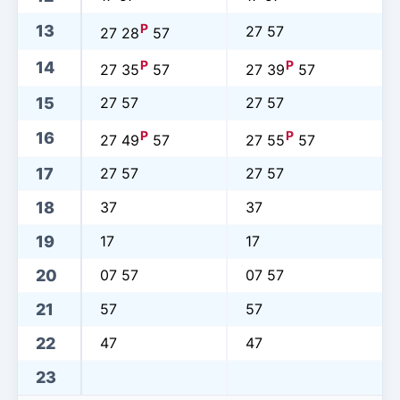
P
13
27 57
27 28
57
P
P
14
27 35
57
27 39
57
15
27 57
27 57
P
P
16
27 49
57
27 55
57
17
27 57
27 57
18
37
37
19
17
17
20
07 57
07 57
21
57
57
22
47
47
23