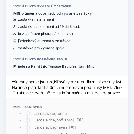
VYSVĚTLIVKY SYMBOLŮ ZASTÁVEK
MIN.
průměrná doba jízdy od vybrané zastávky
ë
zastávka na znamení
ó
zastávka na znamení od 19 do 5 hod.
@
bezbariérově přístupná zastávka
æ
jízdenkový automat v zastávce
<
zastávka pro vybrané spoje
VYSVĚTLIVKY POZNÁMEK SPOJŮ
P
jede na Památník Tomáše Bati přes Nám. Míru
Všechny spoje jsou zajišťovány nízkopodlažními vozidly (
@
).
Na lince platí
Tarif a Smluvní přepravní podmínky
MHD Zlín-
Otrokovice zveřejněné na informačních místech dopravce.
MIN. ZASTÁVKA
Jaroslavice,točna
-
Jaroslavice,pož.zbroj. [
ë
]
-
Jaroslavice,náves [
ë
]
-