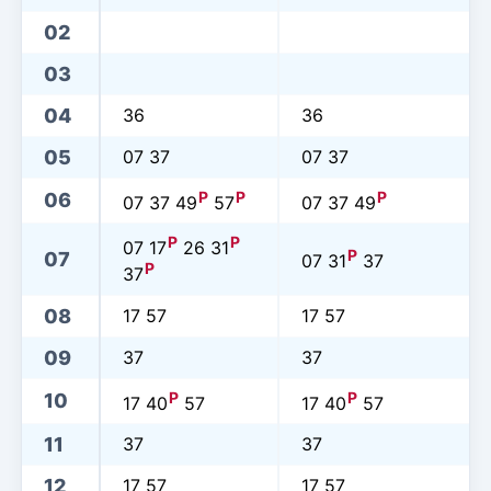
02
03
04
36
36
05
07 37
07 37
P
P
P
06
07 37 49
57
07 37 49
P
P
07 17
26 31
P
07
07 31
37
P
37
08
17 57
17 57
09
37
37
P
P
10
17 40
57
17 40
57
11
37
37
12
17 57
17 57