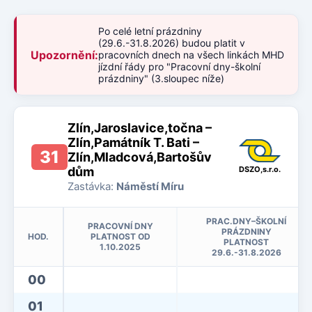
Po celé letní prázdniny
(29.6.-31.8.2026) budou platit v
Upozornění:
pracovních dnech na všech linkách MHD
jízdní řády pro "Pracovní dny-školní
prázdniny" (3.sloupec níže)
Zlín,Jaroslavice,točna –
Zlín,Památník T. Bati –
31
Zlín,Mladcová,Bartošův
dům
DSZO,s.r.o.
Zastávka:
Náměstí Míru
PRAC.DNY–ŠKOLNÍ
PRACOVNÍ DNY
PRÁZDNINY
HOD.
PLATNOST OD
PLATNOST
1.10.2025
29.6.-31.8.2026
00
01