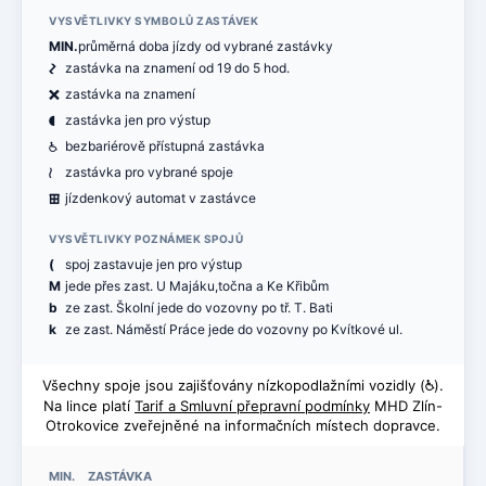
VYSVĚTLIVKY SYMBOLŮ ZASTÁVEK
MIN.
průměrná doba jízdy od vybrané zastávky
ó
zastávka na znamení od 19 do 5 hod.
ë
zastávka na znamení
(
zastávka jen pro výstup
@
bezbariérově přístupná zastávka
<
zastávka pro vybrané spoje
æ
jízdenkový automat v zastávce
VYSVĚTLIVKY POZNÁMEK SPOJŮ
(
spoj zastavuje jen pro výstup
M
jede přes zast. U Majáku,točna a Ke Křibům
b
ze zast. Školní jede do vozovny po tř. T. Bati
k
ze zast. Náměstí Práce jede do vozovny po Kvítkové ul.
Všechny spoje jsou zajišťovány nízkopodlažními vozidly (
@
).
Na lince platí
Tarif a Smluvní přepravní podmínky
MHD Zlín-
Otrokovice zveřejněné na informačních místech dopravce.
MIN. ZASTÁVKA