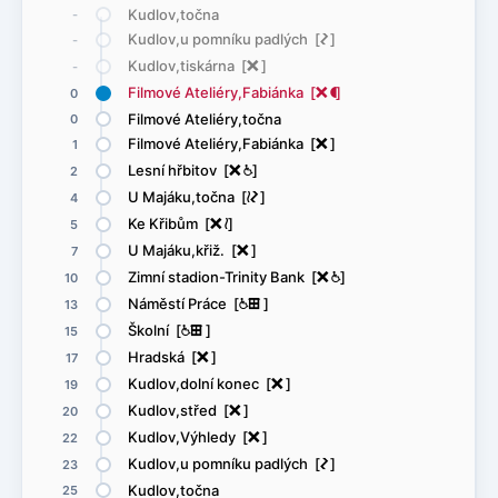
Kudlov,točna
-
Kudlov,u pomníku padlých [
ó
]
-
Kudlov,tiskárna [
ë
]
-
Filmové Ateliéry,Fabiánka [
ë
(
]
0
Filmové Ateliéry,točna
0
Filmové Ateliéry,Fabiánka [
ë
]
1
Lesní hřbitov [
ë
@
]
2
U Majáku,točna [
<
ó
]
4
Ke Křibům [
ë
<
]
5
U Majáku,křiž. [
ë
]
7
Zimní stadion-Trinity Bank [
ë
@
]
10
Náměstí Práce [
@
æ
]
13
Školní [
@
æ
]
15
Hradská [
ë
]
17
Kudlov,dolní konec [
ë
]
19
Kudlov,střed [
ë
]
20
Kudlov,Výhledy [
ë
]
22
Kudlov,u pomníku padlých [
ó
]
23
Kudlov,točna
25