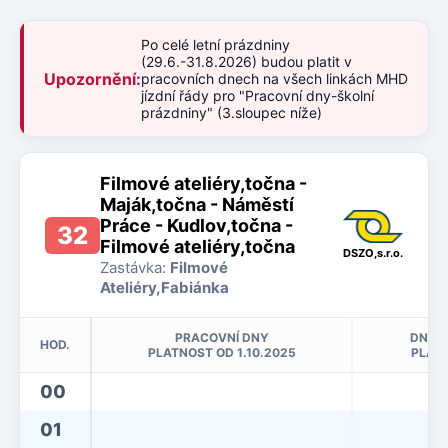
Po celé letní prázdniny
(29.6.-31.8.2026) budou platit v
Upozornění:
pracovních dnech na všech linkách MHD
jízdní řády pro "Pracovní dny-školní
prázdniny" (3.sloupec níže)
Filmové ateliéry,točna -
Maják,točna - Náměstí
Práce - Kudlov,točna -
32
Filmové ateliéry,točna
DSZO,s.r.o.
Zastávka:
Filmové
Ateliéry,Fabiánka
PRACOVNÍ DNY
DNY P
HOD.
PLATNOST OD 1.10.2025
PLATN
00
01