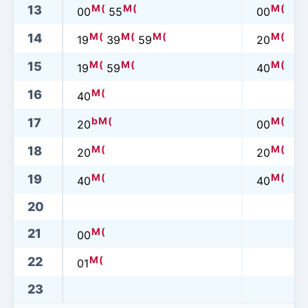
M
(
M
(
M
(
13
00
55
00
M
(
M
(
M
(
M
(
14
19
39
59
20
M
(
M
(
M
(
15
19
59
40
M
(
16
40
b
M
(
M
(
17
20
00
M
(
M
(
18
20
20
M
(
M
(
19
40
40
20
M
(
21
00
M
(
22
01
23