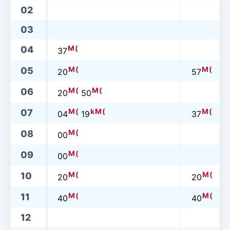
02
03
M
(
04
37
M
(
M
(
05
20
57
M
(
M
(
06
20
50
M
(
k
M
(
M
(
07
04
19
37
M
(
08
00
M
(
09
00
M
(
M
(
10
20
20
M
(
M
(
11
40
40
12