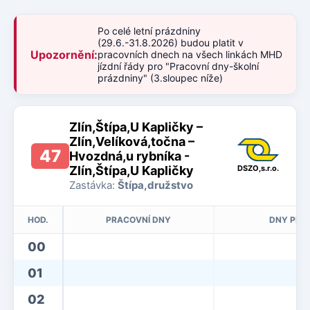
Po celé letní prázdniny
(29.6.-31.8.2026) budou platit v
Upozornění:
pracovních dnech na všech linkách MHD
jízdní řády pro "Pracovní dny-školní
prázdniny" (3.sloupec níže)
Zlín,Štípa,U Kapličky –
Zlín,Velíková,točna –
47
Hvozdná,u rybníka -
Zlín,Štípa,U Kapličky
DSZO,s.r.o.
Zastávka:
Štípa,družstvo
HOD.
PRACOVNÍ DNY
DNY PRA
00
01
02