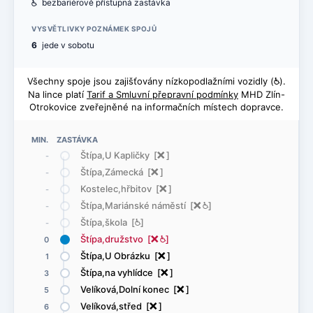
@
bezbariérově přístupná zastávka
VYSVĚTLIVKY POZNÁMEK SPOJŮ
6
jede v sobotu
Všechny spoje jsou zajišťovány nízkopodlažními vozidly (
@
).
Na lince platí
Tarif a Smluvní přepravní podmínky
MHD Zlín-
Otrokovice zveřejněné na informačních místech dopravce.
MIN. ZASTÁVKA
Štípa,U Kapličky [
ë
]
-
Štípa,Zámecká [
ë
]
-
Kostelec,hřbitov [
ë
]
-
Štípa,Mariánské náměstí [
ë
@
]
-
Štípa,škola [
@
]
-
Štípa,družstvo [
ë
@
]
0
Štípa,U Obrázku [
ë
]
1
Štípa,na vyhlídce [
ë
]
3
Velíková,Dolní konec [
ë
]
5
Velíková,střed [
ë
]
6