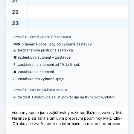
21
22
23
VYSVĚTLIVKY SYMBOLŮ ZASTÁVEK
MIN.
průměrná doba jízdy od vybrané zastávky
@
bezbariérově přístupná zastávka
æ
jízdenkový automat v zastávce
ó
zastávka na znamení od 19 do 5 hod.
ë
zastávka na znamení
<
zastávka pro vybrané spoje
VYSVĚTLIVKY POZNÁMEK SPOJŮ
k
ze zast. Otrokovice,žel.st. pokračuje na Kvítkovice,hřbitov
Všechny spoje jsou zajišťovány nízkopodlažními vozidly (
@
).
Na lince platí
Tarif a Smluvní přepravní podmínky
MHD Zlín-
Otrokovice zveřejněné na informačních místech dopravce.