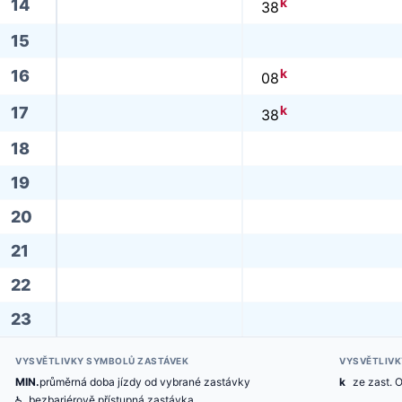
k
14
38
15
k
16
08
k
17
38
18
19
20
21
22
23
VYSVĚTLIVKY SYMBOLŮ ZASTÁVEK
VYSVĚTLIVK
MIN.
průměrná doba jízdy od vybrané zastávky
k
ze zast. 
@
bezbariérově přístupná zastávka