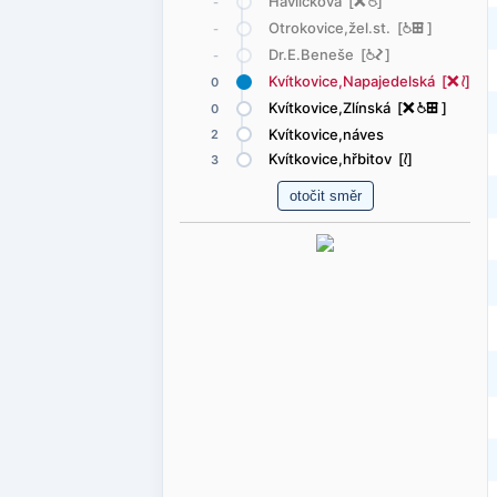
Havlíčkova [
ë
@
]
-
Otrokovice,žel.st. [
@
æ
]
-
Dr.E.Beneše [
@
ó
]
-
Kvítkovice,Napajedelská [
ë
<
]
0
Kvítkovice,Zlínská [
ë
@
æ
]
0
Kvítkovice,náves
2
Kvítkovice,hřbitov [
<
]
3