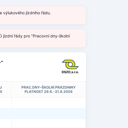
e výlukového jízdního řádu.
 jízdní řády pro "Pracovní dny-školní
.-
DSZO,s.r.o.
U
PRAC.DNY–ŠKOLNÍ PRÁZDNINY
25
PLATNOST 29.6.-31.8.2026