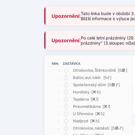
Tato linka bude v období 3
Upozornění:
Bližší informace o výluce 
Po celé letní prázdniny (29
Upozornění:
prázdniny" (3.sloupec níže
MIN. ZASTÁVKA
Otrokovice,Štěrkoviště [
@
æ
]
-
Baťov,aut.nádr. [
@
ó
]
-
Společenský dům [
@
æ
ó
]
-
Hurdisky [
ë
@
]
-
Teplárna [
ë
<
]
-
Pneumatikárna [
ë
<
]
-
U Dřevnice [
ë
@
]
-
Nadjezd [
ë
@
]
-
Otrokovice,náměstí [
@
æ
ó
]
-