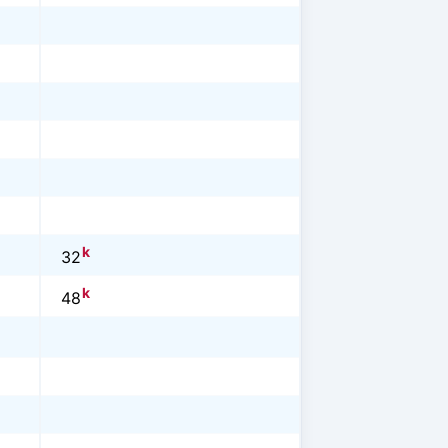
k
32
k
48