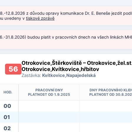
.8.-12.8.2026 z důvodu opravy komunikace Dr. E. Beneše jezdit podl
jsou uvedeny v
tiskové zprávě
.6.-31.8.2026) budou platit v pracovních dnech na všech linkách MHD
)
Otrokovice,Štěrkoviště – Otrokovice,žel.st
56
Otrokovice,Kvítkovice,hřbitov
Zastávka:
Kvítkovice,Napajedelská
PRACOVNÍ DNY
DNY PRACOVNÍHO KLID
HOD.
PLATNOST OD 1.9.2025
PLATNOST OD 30.8.20
00
01
02