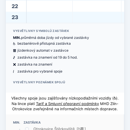
22
23
VYSVĚTLIVKY SYMBOLŮ ZASTÁVEK
MIN.
průměrná doba jízdy od vybrané zastávky
@
bezbariérově přístupná zastávka
æ
jízdenkový automat v zastávce
ó
zastávka na znamení od 19 do 5 hod.
ë
zastávka na znamení
<
zastávka pro vybrané spoje
VYSVĚTLIVKY POZNÁMEK SPOJŮ
Všechny spoje jsou zajišťovány nízkopodlažními vozidly (
@
).
Na lince platí
Tarif a Smluvní přepravní podmínky
MHD Zlín-
Otrokovice zveřejněné na informačních místech dopravce.
MIN. ZASTÁVKA
Otrokovice,Štěrkoviště [
@
æ
]
-