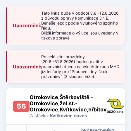
Tato linka bude v období 3.8.-12.8.2026
z důvodu opravy komunikace Dr. E.
Beneše jezdit podle výlukového jízdního
Upozornění:
řádu.
Bližší informace o výluce jsou uvedeny v
tiskové zprávě
Po celé letní prázdniny
(29.6.-31.8.2026) budou platit v
Upozornění:
pracovních dnech na všech linkách MHD
jízdní řády pro "Pracovní dny-školní
prázdniny" (3.sloupec níže)
Otrokovice,Štěrkoviště –
Otrokovice,žel.st.-
56
Otrokovice,Kvítkovice,hřbitov
DSZO,s.r.o.
Zastávka:
Kvítkovice,náves
DNY PRACOVNÍHO