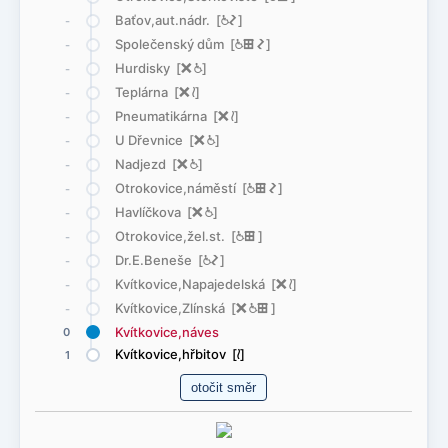
Baťov,aut.nádr. [
@
ó
]
-
Společenský dům [
@
æ
ó
]
-
Hurdisky [
ë
@
]
-
Teplárna [
ë
<
]
-
Pneumatikárna [
ë
<
]
-
U Dřevnice [
ë
@
]
-
Nadjezd [
ë
@
]
-
Otrokovice,náměstí [
@
æ
ó
]
-
Havlíčkova [
ë
@
]
-
Otrokovice,žel.st. [
@
æ
]
-
Dr.E.Beneše [
@
ó
]
-
Kvítkovice,Napajedelská [
ë
<
]
-
Kvítkovice,Zlínská [
ë
@
æ
]
-
Kvítkovice,náves
0
Kvítkovice,hřbitov [
<
]
1