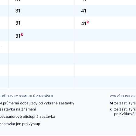
31
41
k
31
41
k
31
0
3
SVĚTLIVKY SYMBOLŮ ZASTÁVEK
VYSVĚTLIVKY 
N.
průměrná doba jízdy od vybrané zastávky
M
ze zast. Tyr
zastávka na znamení
k
ze zast. Tyr
po Kvítkové u
bezbariérově přístupná zastávka
zastávka jen pro výstup