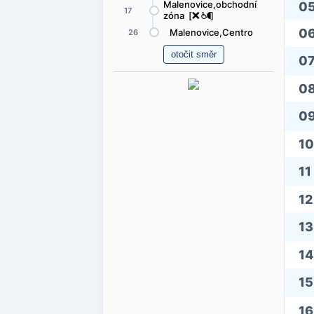
Malenovice,obchodní
0
17
zóna [
ë
@
(
]
0
Malenovice,Centro
26
0
0
0
10
11
12
13
14
15
16