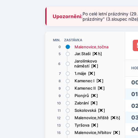
Po celé letní prázdniny (29
Upozornění:
prázdniny" (3.sloupec níže
MIN. ZASTÁVKA
Malenovice,točna
0
Jar.Staši [
ë
@
]
5
Jarolímkovo
6
náměstí [
ë
]
HO
1.máje [
ë
]
7
Kamenec I [
ë
]
8
0
Kamenec II [
ë
]
9
01
Pionýrů [
ë
]
9
Zabrání [
ë
]
10
0
Sokolovská [
ë
]
11
0
Malenovice,hřiště [
ë
@
]
12
Tyršova [
ë
]
13
0
Malenovice,hřbitov [
ë
]
15