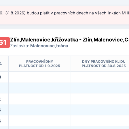
.6.-31.8.2026) budou platit v pracovních dnech na všech linkách MHD
)
Zlín,Malenovice,křižovatka - Zlín,Malenovice,
51
Zastávka:
Malenovice,točna
PRACOVNÍ DNY
DNY PRACOVNÍHO KLIDU
D.
PLATNOST OD 1.9.2025
PLATNOST OD 30.8.2025
0
2
3
4