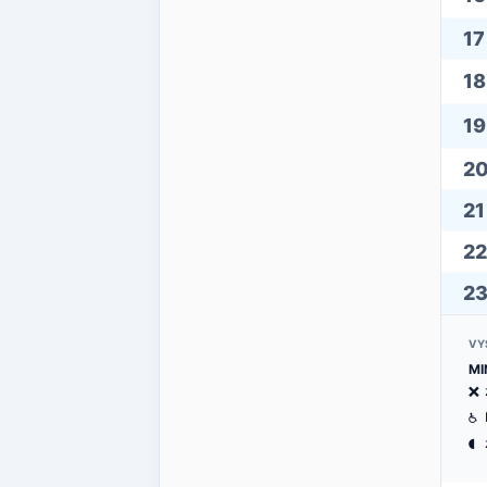
17
18
19
2
21
22
2
VY
MI
ë
@
(