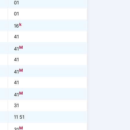
01
01
k
16
41
M
41
41
M
41
41
M
41
31
11 51
M
31