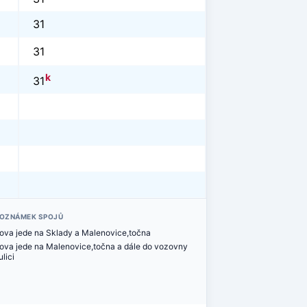
31
31
k
31
POZNÁMEK SPOJŮ
šova jede na Sklady a Malenovice,točna
šova jede na Malenovice,točna a dále do vozovny
lici