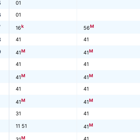
5
01
6
01
k
M
7
16
56
8
41
41
M
M
9
41
41
41
41
M
M
41
41
41
41
M
M
41
41
31
41
M
11 51
41
M
41
31