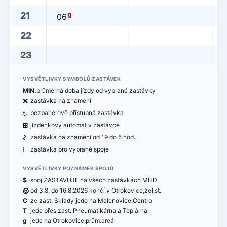
g
21
06
22
23
VYSVĚTLIVKY SYMBOLŮ ZASTÁVEK
MIN.
průměrná doba jízdy od vybrané zastávky
ë
zastávka na znamení
@
bezbariérově přístupná zastávka
æ
jízdenkový automat v zastávce
ó
zastávka na znamení od 19 do 5 hod.
<
zastávka pro vybrané spoje
VYSVĚTLIVKY POZNÁMEK SPOJŮ
$
spoj ZASTAVUJE na všech zastávkách MHD
@
od 3.8. do 16.8.2026 končí v Otrokovice,žel.st.
C
ze zast. Sklady jede na Malenovice,Centro
T
jede přes zast. Pneumatikárna a Teplárna
g
jede na Otrokovice,prům.areál