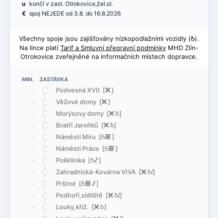
u
končí v zast. Otrokovice,žel.st.
€
spoj NEJEDE od 3.8. do 16.8.2026
Všechny spoje jsou zajišťovány nízkopodlažními vozidly (
@
).
Na lince platí
Tarif a Smluvní přepravní podmínky
MHD Zlín-
Otrokovice zveřejněné na informačních místech dopravce.
MIN. ZASTÁVKA
Podvesná XVII [
ë
]
-
Věžové domy [
ë
]
-
Morýsovy domy [
ë
@
]
-
Bratří Jaroňků [
ë
@
]
-
Náměstí Míru [
@
æ
]
-
Náměstí Práce [
@
æ
]
-
Poliklinika [
@
ó
]
-
Zahradnická-Kovárna VIVA [
ë
@
<
]
-
Prštné [
@
æ
ó
]
-
Podhoří,sídliště [
ë
@
<
]
-
Louky,křiž. [
ë
@
]
-