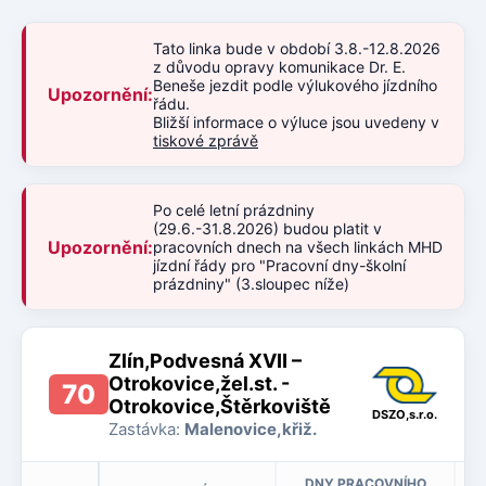
Tato linka bude v období 3.8.-12.8.2026
z důvodu opravy komunikace Dr. E.
Beneše jezdit podle výlukového jízdního
Upozornění:
řádu.
Bližší informace o výluce jsou uvedeny v
tiskové zprávě
Po celé letní prázdniny
(29.6.-31.8.2026) budou platit v
Upozornění:
pracovních dnech na všech linkách MHD
jízdní řády pro "Pracovní dny-školní
prázdniny" (3.sloupec níže)
Zlín,Podvesná XVII –
Otrokovice,žel.st. -
70
Otrokovice,Štěrkoviště
DSZO,s.r.o.
Zastávka:
Malenovice,křiž.
DNY PRACOVNÍHO