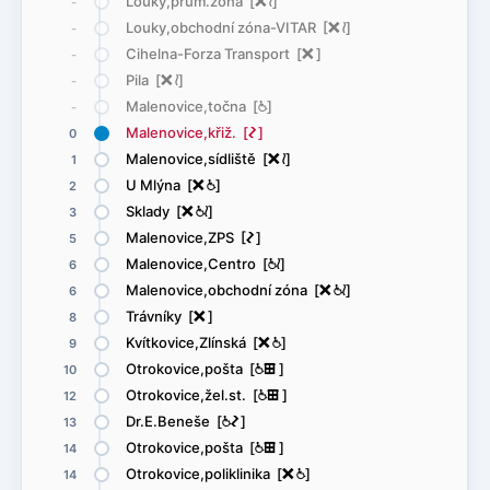
Louky,prům.zóna [
ë
<
]
-
Louky,obchodní zóna-VITAR [
ë
<
]
-
Cihelna-Forza Transport [
ë
]
-
Pila [
ë
<
]
-
Malenovice,točna [
@
]
-
Malenovice,křiž. [
ó
]
0
Malenovice,sídliště [
ë
<
]
1
U Mlýna [
ë
@
]
2
Sklady [
ë
@
<
]
3
Malenovice,ZPS [
ó
]
5
Malenovice,Centro [
@
<
]
6
Malenovice,obchodní zóna [
ë
@
<
]
6
Trávníky [
ë
]
8
Kvítkovice,Zlínská [
ë
@
]
9
Otrokovice,pošta [
@
æ
]
10
Otrokovice,žel.st. [
@
æ
]
12
Dr.E.Beneše [
@
ó
]
13
Otrokovice,pošta [
@
æ
]
14
Otrokovice,poliklinika [
ë
@
]
14