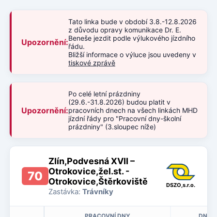
Tato linka bude v období 3.8.-12.8.2026
z důvodu opravy komunikace Dr. E.
Beneše jezdit podle výlukového jízdního
Upozornění:
řádu.
Bližší informace o výluce jsou uvedeny v
tiskové zprávě
Po celé letní prázdniny
(29.6.-31.8.2026) budou platit v
Upozornění:
pracovních dnech na všech linkách MHD
jízdní řády pro "Pracovní dny-školní
prázdniny" (3.sloupec níže)
Zlín,Podvesná XVII –
Otrokovice,žel.st. -
70
Otrokovice,Štěrkoviště
DSZO,s.r.o.
Zastávka:
Trávníky
PRACOVNÍ DNY
DNY P