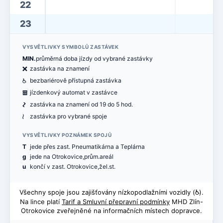
22
23
VYSVĚTLIVKY SYMBOLŮ ZASTÁVEK
MIN.
průměrná doba jízdy od vybrané zastávky
ë
zastávka na znamení
@
bezbariérově přístupná zastávka
æ
jízdenkový automat v zastávce
ó
zastávka na znamení od 19 do 5 hod.
<
zastávka pro vybrané spoje
VYSVĚTLIVKY POZNÁMEK SPOJŮ
T
jede přes zast. Pneumatikárna a Teplárna
g
jede na Otrokovice,prům.areál
u
končí v zast. Otrokovice,žel.st.
Všechny spoje jsou zajišťovány nízkopodlažními vozidly (
@
).
Na lince platí
Tarif a Smluvní přepravní podmínky
MHD Zlín-
Otrokovice zveřejněné na informačních místech dopravce.