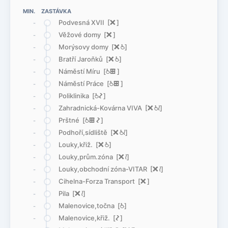
MIN. ZASTÁVKA
Podvesná XVII [
ë
]
-
Věžové domy [
ë
]
-
Morýsovy domy [
ë
@
]
-
Bratří Jaroňků [
ë
@
]
-
Náměstí Míru [
@
æ
]
-
Náměstí Práce [
@
æ
]
-
Poliklinika [
@
ó
]
-
Zahradnická-Kovárna VIVA [
ë
@
<
]
-
Prštné [
@
æ
ó
]
-
Podhoří,sídliště [
ë
@
<
]
-
Louky,křiž. [
ë
@
]
-
Louky,prům.zóna [
ë
<
]
-
Louky,obchodní zóna-VITAR [
ë
<
]
-
Cihelna-Forza Transport [
ë
]
-
Pila [
ë
<
]
-
Malenovice,točna [
@
]
-
Malenovice,křiž. [
ó
]
-