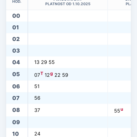
HOD.
PLATNOST OD 1.10.2025
PLATN
00
01
02
03
04
13 29 55
T
g
05
07
12
22 59
06
51
07
56
u
08
37
55
09
10
24