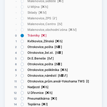
Malenovice,sídliště [
ë
<
]
-
U Mlýna [
ë
@
]
-
Sklady [
ë
@
<
]
-
Malenovice,ZPS [
ó
]
-
Malenovice,Centro [
@
<
]
-
Malenovice,obchodní zóna [
ë
@
<
]
-
Trávníky [
ë
]
0
Kvítkovice,Zlínská [
ë
@
]
1
Otrokovice,pošta [
@
æ
]
2
Otrokovice,žel.st. [
@
æ
]
4
Dr.E.Beneše [
@
ó
]
5
Otrokovice,pošta [
@
æ
]
6
Otrokovice,poliklinika [
ë
@
]
6
Otrokovice,náměstí [
@
æ
ó
]
7
Otrokovice,prům.areál-Yokohama TWS [
<
]
11
Nadjezd [
ë
@
]
11
U Dřevnice [
ë
@
]
12
Pneumatikárna [
ë
<
]
12
Teplárna [
ë
<
]
14