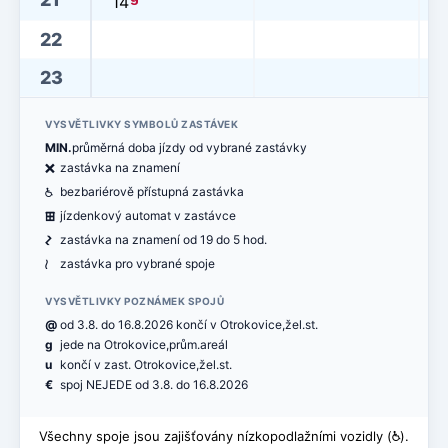
14
22
23
VYSVĚTLIVKY SYMBOLŮ ZASTÁVEK
MIN.
průměrná doba jízdy od vybrané zastávky
ë
zastávka na znamení
@
bezbariérově přístupná zastávka
æ
jízdenkový automat v zastávce
ó
zastávka na znamení od 19 do 5 hod.
<
zastávka pro vybrané spoje
VYSVĚTLIVKY POZNÁMEK SPOJŮ
@
od 3.8. do 16.8.2026 končí v Otrokovice,žel.st.
g
jede na Otrokovice,prům.areál
u
končí v zast. Otrokovice,žel.st.
€
spoj NEJEDE od 3.8. do 16.8.2026
Všechny spoje jsou zajišťovány nízkopodlažními vozidly (
@
).