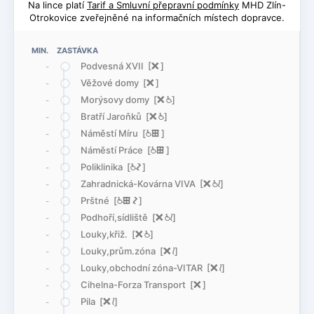
Na lince platí
Tarif a Smluvní přepravní podmínky
MHD Zlín-
Otrokovice zveřejněné na informačních místech dopravce.
MIN. ZASTÁVKA
Podvesná XVII [
ë
]
-
Věžové domy [
ë
]
-
Morýsovy domy [
ë
@
]
-
Bratří Jaroňků [
ë
@
]
-
Náměstí Míru [
@
æ
]
-
Náměstí Práce [
@
æ
]
-
Poliklinika [
@
ó
]
-
Zahradnická-Kovárna VIVA [
ë
@
<
]
-
Prštné [
@
æ
ó
]
-
Podhoří,sídliště [
ë
@
<
]
-
Louky,křiž. [
ë
@
]
-
Louky,prům.zóna [
ë
<
]
-
Louky,obchodní zóna-VITAR [
ë
<
]
-
Cihelna-Forza Transport [
ë
]
-
Pila [
ë
<
]
-