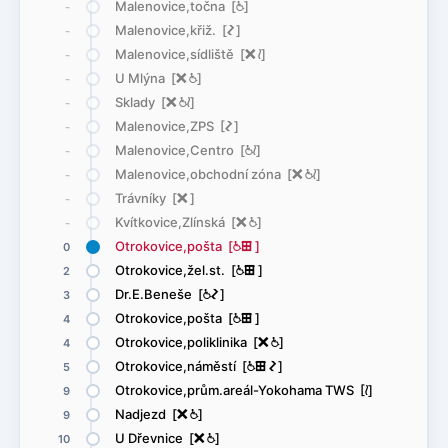
Malenovice,točna [
@
]
-
Malenovice,křiž. [
ó
]
-
Malenovice,sídliště [
ë
<
]
-
U Mlýna [
ë
@
]
-
Sklady [
ë
@
<
]
-
Malenovice,ZPS [
ó
]
-
Malenovice,Centro [
@
<
]
-
Malenovice,obchodní zóna [
ë
@
<
]
-
Trávníky [
ë
]
-
Kvítkovice,Zlínská [
ë
@
]
-
Otrokovice,pošta [
@
æ
]
0
Otrokovice,žel.st. [
@
æ
]
2
Dr.E.Beneše [
@
ó
]
3
Otrokovice,pošta [
@
æ
]
4
Otrokovice,poliklinika [
ë
@
]
4
Otrokovice,náměstí [
@
æ
ó
]
5
Otrokovice,prům.areál-Yokohama TWS [
<
]
9
Nadjezd [
ë
@
]
9
U Dřevnice [
ë
@
]
10