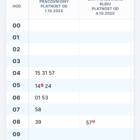
PRACOVNÍ DNY
KLIDU
HOD.
PLATNOST OD
PLATNOST OD
1.10.2025
4.10.2025
00
01
02
03
04
15 31 57
1
g
05
14
24
06
01 53
07
58
u
08
39
57
09