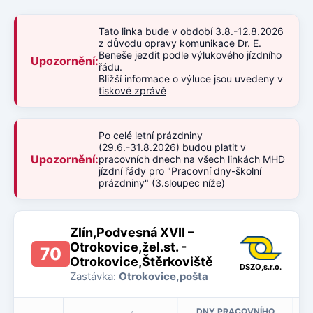
Tato linka bude v období 3.8.-12.8.2026
z důvodu opravy komunikace Dr. E.
Beneše jezdit podle výlukového jízdního
Upozornění:
řádu.
Bližší informace o výluce jsou uvedeny v
tiskové zprávě
Po celé letní prázdniny
(29.6.-31.8.2026) budou platit v
Upozornění:
pracovních dnech na všech linkách MHD
jízdní řády pro "Pracovní dny-školní
prázdniny" (3.sloupec níže)
Zlín,Podvesná XVII –
Otrokovice,žel.st. -
70
Otrokovice,Štěrkoviště
DSZO,s.r.o.
Zastávka:
Otrokovice,pošta
DNY PRACOVNÍHO