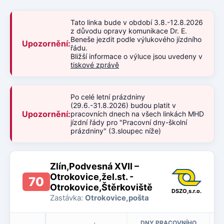
Tato linka bude v období 3.8.-12.8.2026
z důvodu opravy komunikace Dr. E.
Beneše jezdit podle výlukového jízdního
Upozornění:
řádu.
Bližší informace o výluce jsou uvedeny v
tiskové zprávě
Po celé letní prázdniny
(29.6.-31.8.2026) budou platit v
Upozornění:
pracovních dnech na všech linkách MHD
jízdní řády pro "Pracovní dny-školní
prázdniny" (3.sloupec níže)
Zlín,Podvesná XVII –
Otrokovice,žel.st. -
70
Otrokovice,Štěrkoviště
DSZO,s.r.o.
Zastávka:
Otrokovice,pošta
DNY PRACOVNÍHO