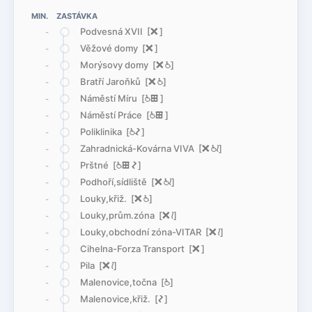
MIN. ZASTÁVKA
Podvesná XVII [
ë
]
-
Věžové domy [
ë
]
-
Morýsovy domy [
ë
@
]
-
Bratří Jaroňků [
ë
@
]
-
Náměstí Míru [
@
æ
]
-
Náměstí Práce [
@
æ
]
-
Poliklinika [
@
ó
]
-
Zahradnická-Kovárna VIVA [
ë
@
<
]
-
Prštné [
@
æ
ó
]
-
Podhoří,sídliště [
ë
@
<
]
-
Louky,křiž. [
ë
@
]
-
Louky,prům.zóna [
ë
<
]
-
Louky,obchodní zóna-VITAR [
ë
<
]
-
Cihelna-Forza Transport [
ë
]
-
Pila [
ë
<
]
-
Malenovice,točna [
@
]
-
Malenovice,křiž. [
ó
]
-