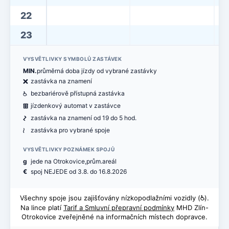
22
23
VYSVĚTLIVKY SYMBOLŮ ZASTÁVEK
MIN.
průměrná doba jízdy od vybrané zastávky
ë
zastávka na znamení
@
bezbariérově přístupná zastávka
æ
jízdenkový automat v zastávce
ó
zastávka na znamení od 19 do 5 hod.
<
zastávka pro vybrané spoje
VYSVĚTLIVKY POZNÁMEK SPOJŮ
g
jede na Otrokovice,prům.areál
€
spoj NEJEDE od 3.8. do 16.8.2026
Všechny spoje jsou zajišťovány nízkopodlažními vozidly (
@
).
Na lince platí
Tarif a Smluvní přepravní podmínky
MHD Zlín-
Otrokovice zveřejněné na informačních místech dopravce.