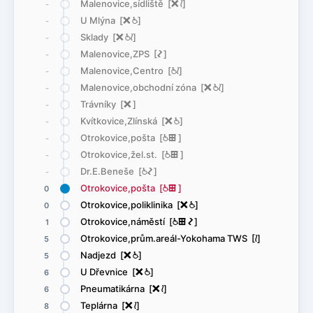
Malenovice,sídliště [
ë
<
]
-
U Mlýna [
ë
@
]
-
Sklady [
ë
@
<
]
-
Malenovice,ZPS [
ó
]
-
Malenovice,Centro [
@
<
]
-
Malenovice,obchodní zóna [
ë
@
<
]
-
Trávníky [
ë
]
-
Kvítkovice,Zlínská [
ë
@
]
-
Otrokovice,pošta [
@
æ
]
-
Otrokovice,žel.st. [
@
æ
]
-
Dr.E.Beneše [
@
ó
]
-
Otrokovice,pošta [
@
æ
]
0
Otrokovice,poliklinika [
ë
@
]
0
Otrokovice,náměstí [
@
æ
ó
]
1
Otrokovice,prům.areál-Yokohama TWS [
<
]
5
Nadjezd [
ë
@
]
5
U Dřevnice [
ë
@
]
6
Pneumatikárna [
ë
<
]
6
Teplárna [
ë
<
]
8