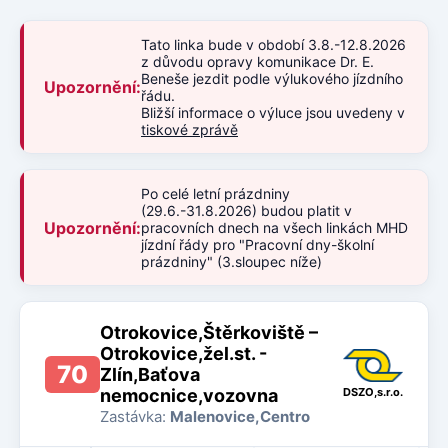
Tato linka bude v období 3.8.-12.8.2026
z důvodu opravy komunikace Dr. E.
Beneše jezdit podle výlukového jízdního
Upozornění:
řádu.
Bližší informace o výluce jsou uvedeny v
tiskové zprávě
Po celé letní prázdniny
(29.6.-31.8.2026) budou platit v
Upozornění:
pracovních dnech na všech linkách MHD
jízdní řády pro "Pracovní dny-školní
prázdniny" (3.sloupec níže)
Otrokovice,Štěrkoviště –
Otrokovice,žel.st. -
70
Zlín,Baťova
nemocnice,vozovna
DSZO,s.r.o.
Zastávka:
Malenovice,Centro