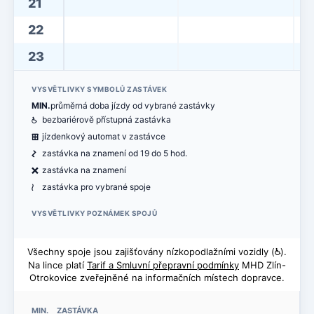
21
22
23
VYSVĚTLIVKY SYMBOLŮ ZASTÁVEK
MIN.
průměrná doba jízdy od vybrané zastávky
@
bezbariérově přístupná zastávka
æ
jízdenkový automat v zastávce
ó
zastávka na znamení od 19 do 5 hod.
ë
zastávka na znamení
<
zastávka pro vybrané spoje
VYSVĚTLIVKY POZNÁMEK SPOJŮ
Všechny spoje jsou zajišťovány nízkopodlažními vozidly (
@
).
Na lince platí
Tarif a Smluvní přepravní podmínky
MHD Zlín-
Otrokovice zveřejněné na informačních místech dopravce.
MIN. ZASTÁVKA