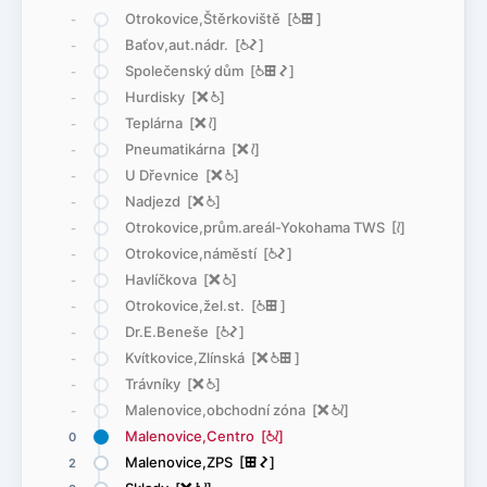
Otrokovice,Štěrkoviště [
@
æ
]
-
Baťov,aut.nádr. [
@
ó
]
-
Společenský dům [
@
æ
ó
]
-
Hurdisky [
ë
@
]
-
Teplárna [
ë
<
]
-
Pneumatikárna [
ë
<
]
-
U Dřevnice [
ë
@
]
-
Nadjezd [
ë
@
]
-
Otrokovice,prům.areál-Yokohama TWS [
<
]
-
Otrokovice,náměstí [
@
ó
]
-
Havlíčkova [
ë
@
]
-
Otrokovice,žel.st. [
@
æ
]
-
Dr.E.Beneše [
@
ó
]
-
Kvítkovice,Zlínská [
ë
@
æ
]
-
Trávníky [
ë
@
]
-
Malenovice,obchodní zóna [
ë
@
<
]
-
Malenovice,Centro [
@
<
]
0
Malenovice,ZPS [
æ
ó
]
2