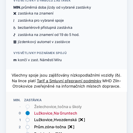
VYSVĚTLIVKY SYMBOLŮ ZASTÁVEK
MIN.
průměrná doba jízdy od vybrané zastávky
ë
zastávka na znamení
<
zastávka pro vybrané spoje
@
bezbariérově přístupná zastávka
ó
zastávka na znamení od 19 do 5 hod.
æ
jízdenkový automat v zastávce
VYSVĚTLIVKY POZNÁMEK SPOJŮ
m
končí v zast. Náměstí Míru
Všechny spoje jsou zajišťovány nízkopodlažními vozidly (
@
).
Na lince platí
Tarif a Smluvní přepravní podmínky
MHD Zlín-
Otrokovice zveřejněné na informačních místech dopravce.
MIN. ZASTÁVKA
Želechovice,točna u školy
-
Lužkovice,Na Gruntech
0
Lužkovice,Hvozdenská [
ë
]
1
Prům.zóna-točna [
ë
]
2