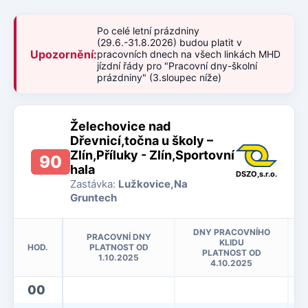
Po celé letní prázdniny
(29.6.-31.8.2026) budou platit v
Upozornění:
pracovních dnech na všech linkách MHD
jízdní řády pro "Pracovní dny-školní
prázdniny" (3.sloupec níže)
Želechovice nad
Dřevnicí,točna u školy –
Zlín,Příluky - Zlín,Sportovní
90
hala
DSZO,s.r.o.
Zastávka:
Lužkovice,Na
Gruntech
DNY PRACOVNÍHO
PRACOVNÍ DNY
KLIDU
HOD.
PLATNOST OD
PLATNOST OD
1.10.2025
4.10.2025
00