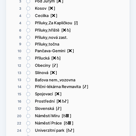
Pod Jurým [
ë
]
3
Kosov [
ë
]
3
Cecilka [
ë
]
4
Příluky,Za Kapličkou [
<
]
4
Příluky,hřiště [
ë
@
]
6
Příluky,nová zast.
9
Příluky,točna
9
Pančava-Gemini [
ë
]
10
Přílucká [
ë
@
]
11
Obeciny [
ó
]
12
Slínová [
ë
]
13
Baťova nem.,vozovna
13
Příční-lékárna Revmavita [
ó
]
14
Spojovací [
ë
]
15
Prostřední [
ë
@
ó
]
16
Slovenská [
ó
]
17
Náměstí Míru [
@
æ
]
20
Náměstí Práce [
@
æ
]
22
Univerzitní park [
@
ó
]
24