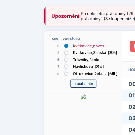
Po celé letní prázdniny (29
Upozornění:
prázdniny" (3.sloupec níže
MIN. ZASTÁVKA
Kvítkovice,náves
0
Kvítkovice,Zlínská [
ë
@
]
2
Trávníky,škola
5
Havlíčkova [
ë
@
]
7
HO
Otrokovice,žel.st. [
@
æ
]
9
0
01
0
0
0