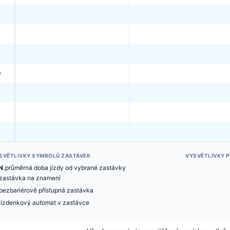
0
3
SVĚTLIVKY SYMBOLŮ ZASTÁVEK
VYSVĚTLIVKY 
N.
průměrná doba jízdy od vybrané zastávky
zastávka na znamení
bezbariérově přístupná zastávka
jízdenkový automat v zastávce