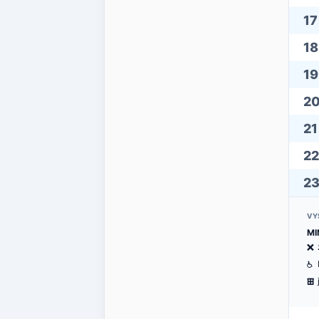
17
18
19
2
21
22
2
VY
MI
ë
@
æ