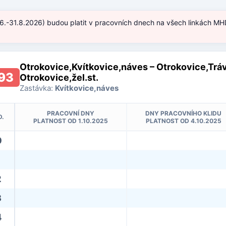
.6.-31.8.2026) budou platit v pracovních dnech na všech linkách MHD
)
Otrokovice,Kvítkovice,náves – Otrokovice,Tráv
93
Otrokovice,žel.st.
Zastávka:
Kvítkovice,náves
PRACOVNÍ DNY
DNY PRACOVNÍHO KLIDU
D.
PLATNOST OD 1.10.2025
PLATNOST OD 4.10.2025
0
2
3
4