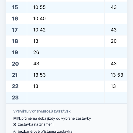
15
10 55
43
16
10 40
17
10 42
43
18
13
20
19
26
20
43
43
21
13 53
13 53
22
13
13
23
VYSVĚTLIVKY SYMBOLŮ ZASTÁVEK
MIN.
průměrná doba jízdy od vybrané zastávky
ë
zastávka na znamení
@
bezbariérově přístupná zastávka