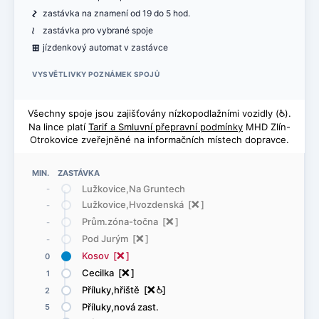
ó
zastávka na znamení od 19 do 5 hod.
<
zastávka pro vybrané spoje
æ
jízdenkový automat v zastávce
VYSVĚTLIVKY POZNÁMEK SPOJŮ
Všechny spoje jsou zajišťovány nízkopodlažními vozidly (
@
).
Na lince platí
Tarif a Smluvní přepravní podmínky
MHD Zlín-
Otrokovice zveřejněné na informačních místech dopravce.
MIN. ZASTÁVKA
Lužkovice,Na Gruntech
-
Lužkovice,Hvozdenská [
ë
]
-
Prům.zóna-točna [
ë
]
-
Pod Jurým [
ë
]
-
Kosov [
ë
]
0
Cecilka [
ë
]
1
Příluky,hřiště [
ë
@
]
2
Příluky,nová zast.
5