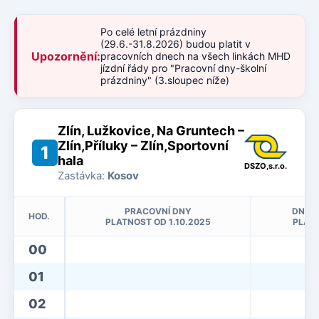
Po celé letní prázdniny
(29.6.-31.8.2026) budou platit v
Upozornění:
pracovních dnech na všech linkách MHD
jízdní řády pro "Pracovní dny-školní
prázdniny" (3.sloupec níže)
Zlín, Lužkovice, Na Gruntech –
Zlín,Příluky – Zlín,Sportovní
1
hala
DSZO,s.r.o.
Zastávka:
Kosov
PRACOVNÍ DNY
DNY P
HOD.
PLATNOST OD 1.10.2025
PLATN
00
01
02