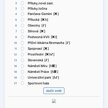
Příluky,nová zast.
3
Příluky,točna
3
Pančava-Gemini [
ë
]
4
Přílucká [
ë
@
]
5
Obeciny [
ó
]
6
Slínová [
ë
]
7
Podvesná XVII [
ë
<
]
9
Příční-lékárna Revmavita [
ó
]
10
Spojovací [
ë
]
11
Prostřední [
ë
@
ó
]
12
Slovenská [
ó
]
13
Náměstí Míru [
@
æ
]
16
Náměstí Práce [
@
æ
]
18
Univerzitní park [
@
ó
]
19
Sportovní hala
21