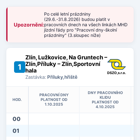
Po celé letní prázdniny
(29.6.-31.8.2026) budou platit v
Upozornění:
pracovních dnech na všech linkách MHD
jízdní řády pro "Pracovní dny-školní
prázdniny" (3.sloupec níže)
Zlín, Lužkovice, Na Gruntech –
Zlín,Příluky – Zlín,Sportovní
1
hala
DSZO,s.r.o.
Zastávka:
Příluky,hřiště
DNY PRACOVNÍHO
PRACOVNÍ DNY
KLIDU
HOD.
PLATNOST OD
PLATNOST OD
1.10.2025
4.10.2025
00
01