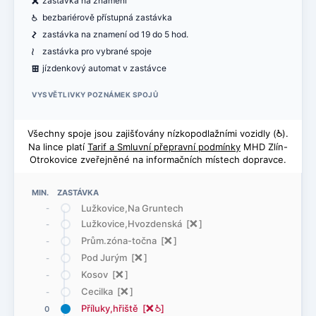
ë
zastávka na znamení
@
bezbariérově přístupná zastávka
ó
zastávka na znamení od 19 do 5 hod.
<
zastávka pro vybrané spoje
æ
jízdenkový automat v zastávce
VYSVĚTLIVKY POZNÁMEK SPOJŮ
Všechny spoje jsou zajišťovány nízkopodlažními vozidly (
@
).
Na lince platí
Tarif a Smluvní přepravní podmínky
MHD Zlín-
Otrokovice zveřejněné na informačních místech dopravce.
MIN. ZASTÁVKA
Lužkovice,Na Gruntech
-
Lužkovice,Hvozdenská [
ë
]
-
Prům.zóna-točna [
ë
]
-
Pod Jurým [
ë
]
-
Kosov [
ë
]
-
Cecilka [
ë
]
-
Příluky,hřiště [
ë
@
]
0