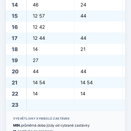
14
46
24
15
12 57
44
16
12 42
17
12 44
44
18
14
21
19
27
20
44
44
21
14 54
14 54
22
14
14
23
VYSVĚTLIVKY SYMBOLŮ ZASTÁVEK
MIN.
průměrná doba jízdy od vybrané zastávky