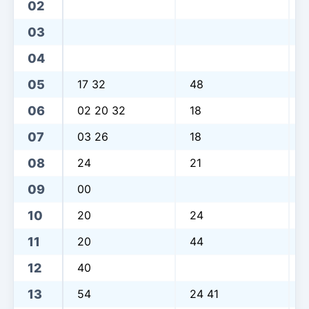
02
03
04
05
17 32
48
06
02 20 32
18
07
03 26
18
0
08
24
21
09
00
10
20
24
11
20
44
12
40
13
54
24 41