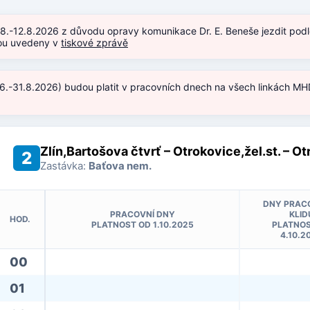
.8.-12.8.2026 z důvodu opravy komunikace Dr. E. Beneše jezdit podl
jsou uvedeny v
tiskové zprávě
.6.-31.8.2026) budou platit v pracovních dnech na všech linkách MHD
)
Zlín,Bartošova čtvrť – Otrokovice,žel.st. – O
2
Zastávka:
Baťova nem.
DNY PRAC
PRACOVNÍ DNY
KLID
HOD.
PLATNOST OD 1.10.2025
PLATNOS
4.10.2
00
01