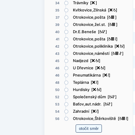
Trávníky [
ë
]
34
Kvítkovice,Zlínská [
ë
@
]
35
Otrokovice,pošta [
@
æ
]
37
Otrokovice,žel.st. [
@
æ
]
39
Dr.E.Beneše [
@
<
ó
]
40
Otrokovice,pošta [
@
æ
<
]
41
Otrokovice,poliklinika [
ë
@
<
]
42
Otrokovice,náměstí [
@
æ
ó
]
43
Nadjezd [
ë
@
<
]
45
U Dřevnice [
ë
@
<
]
46
Pneumatikárna [
ë
<
]
46
Teplárna [
ë
<
]
48
Hurdisky [
ë
@
<
]
50
Společenský dům [
@
<
ó
]
52
Baťov,aut.nádr. [
@
<
ó
]
53
Zahradní [
ë
<
]
54
Otrokovice,Štěrkoviště [
@
æ
<
]
56