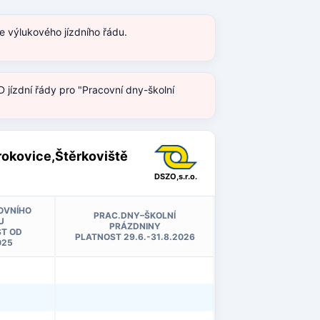
e výlukového jízdního řádu.
 jízdní řády pro "Pracovní dny-školní
trokovice,Štěrkoviště
DSZO,s.r.o.
OVNÍHO
PRAC.DNY–ŠKOLNÍ
U
PRÁZDNINY
T OD
PLATNOST 29.6.-31.8.2026
025