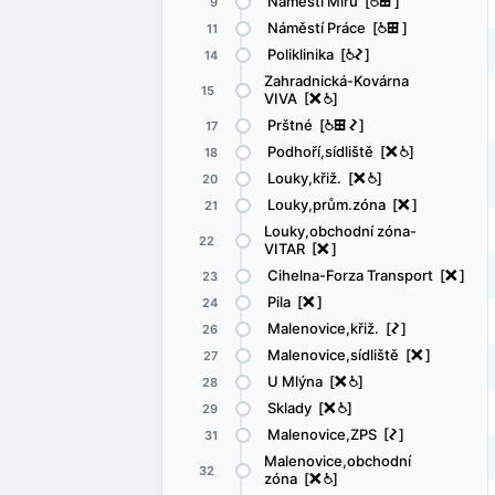
Náměstí Míru [
@
æ
]
9
Náměstí Práce [
@
æ
]
11
Poliklinika [
@
ó
]
14
Zahradnická-Kovárna
15
VIVA [
ë
@
]
Prštné [
@
æ
ó
]
17
Podhoří,sídliště [
ë
@
]
18
Louky,křiž. [
ë
@
]
20
Louky,prům.zóna [
ë
]
21
Louky,obchodní zóna-
22
VITAR [
ë
]
Cihelna-Forza Transport [
ë
]
23
Pila [
ë
]
24
Malenovice,křiž. [
ó
]
26
Malenovice,sídliště [
ë
]
27
U Mlýna [
ë
@
]
28
Sklady [
ë
@
]
29
Malenovice,ZPS [
ó
]
31
Malenovice,obchodní
32
zóna [
ë
@
]