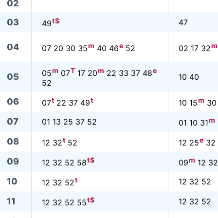
02
t
$
03
47
49
m
e
m
04
07 20 30 35
40 46
52
02 17 32
m
T
m
e
05
07
17 20
22 33 37 48
05
10 40
52
t
t
m
06
07
22 37 49
10 15
30
m
07
01 13 25 37 52
01 10 31
t
e
08
12 32
52
12 25
32 
t
$
m
09
12 32 52 58
09
12 32
t
10
12 32 52
12 32 52
t
$
11
12 32 52
12 32 52 55