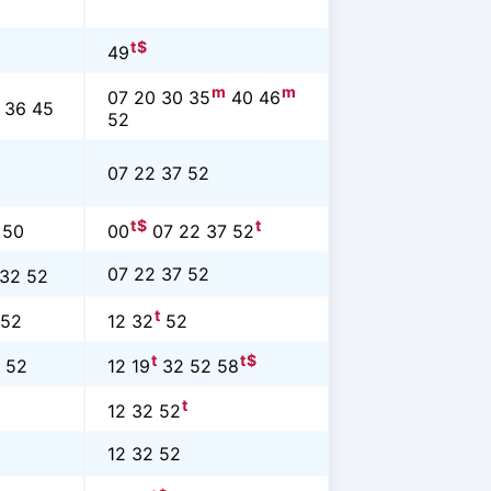
t
$
49
m
m
07 20 30 35
40 46
36 45
52
07 22 37 52
t
$
t
 50
00
07 22 37 52
07 22 37 52
32 52
t
52
12 32
52
t
t
$
 52
12 19
32 52 58
t
12 32 52
12 32 52