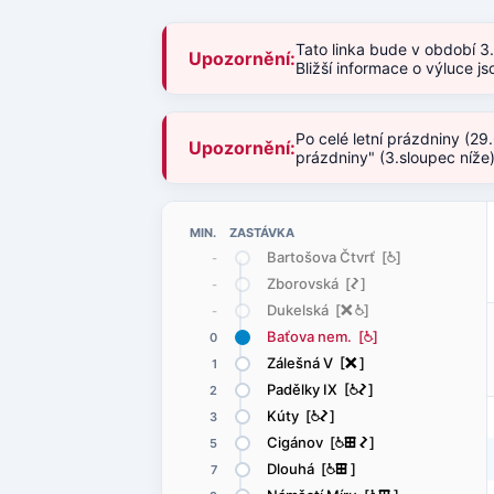
Tato linka bude v období 3
Upozornění:
Bližší informace o výluce 
Po celé letní prázdniny (29
Upozornění:
prázdniny" (3.sloupec níže
MIN. ZASTÁVKA
Bartošova Čtvrť [
@
]
-
Zborovská [
ó
]
-
Dukelská [
ë
@
]
-
Baťova nem. [
@
]
0
Zálešná V [
ë
]
1
Padělky IX [
@
ó
]
2
Kúty [
@
ó
]
3
Cigánov [
@
æ
ó
]
5
Dlouhá [
@
æ
]
7