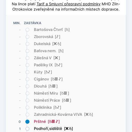
Na lince platí
Tarif a Smluvní přepravní podmínky
MHD Zlín-
Otrokovice zveřejněné na informačních místech dopravce.
MIN. ZASTÁVKA
Bartošova Čtvrť [
@
]
-
Zborovská [
ó
]
-
Dukelská [
ë
@
]
-
Baťova nem. [
@
]
-
Zálešná V [
ë
]
-
Padělky IX [
@
ó
]
-
Kúty [
@
ó
]
-
Cigánov [
@
æ
ó
]
-
Dlouhá [
@
æ
]
-
Náměstí Míru [
@
æ
]
-
Náměstí Práce [
@
æ
]
-
Poliklinika [
@
ó
]
-
Zahradnická-Kovárna VIVA [
ë
@
]
-
Prštné [
@
æ
ó
]
0
Podhoří,sídliště [
ë
@
]
1