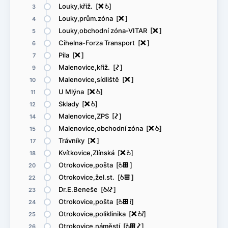
Louky,křiž. [
ë
@
]
3
Louky,prům.zóna [
ë
]
4
Louky,obchodní zóna-VITAR [
ë
]
5
Cihelna-Forza Transport [
ë
]
6
Pila [
ë
]
7
Malenovice,křiž. [
ó
]
9
Malenovice,sídliště [
ë
]
10
U Mlýna [
ë
@
]
11
Sklady [
ë
@
]
12
Malenovice,ZPS [
ó
]
14
Malenovice,obchodní zóna [
ë
@
]
15
Trávníky [
ë
]
17
Kvítkovice,Zlínská [
ë
@
]
18
Otrokovice,pošta [
@
æ
]
20
Otrokovice,žel.st. [
@
æ
]
22
Dr.E.Beneše [
@
<
ó
]
23
Otrokovice,pošta [
@
æ
<
]
24
Otrokovice,poliklinika [
ë
@
<
]
25
Otrokovice,náměstí [
@
æ
ó
]
26