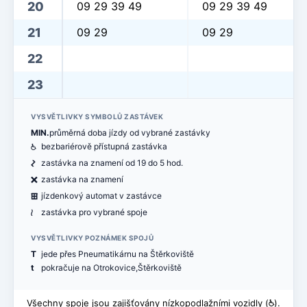
20
09 29 39 49
09 29 39 49
21
09 29
09 29
22
23
VYSVĚTLIVKY SYMBOLŮ ZASTÁVEK
MIN.
průměrná doba jízdy od vybrané zastávky
@
bezbariérově přístupná zastávka
ó
zastávka na znamení od 19 do 5 hod.
ë
zastávka na znamení
æ
jízdenkový automat v zastávce
<
zastávka pro vybrané spoje
VYSVĚTLIVKY POZNÁMEK SPOJŮ
T
jede přes Pneumatikárnu na Štěrkoviště
t
pokračuje na Otrokovice,Štěrkoviště
Všechny spoje jsou zajišťovány nízkopodlažními vozidly (
@
).