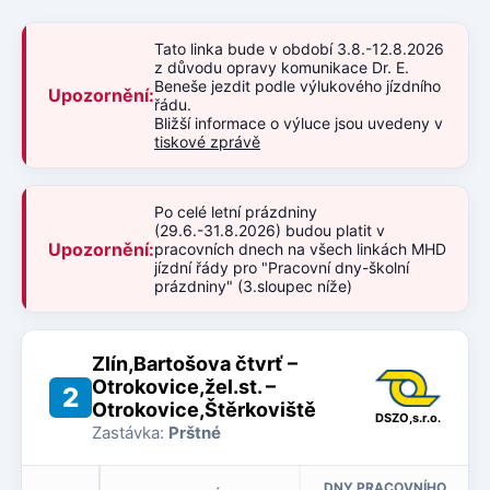
Tato linka bude v období 3.8.-12.8.2026
z důvodu opravy komunikace Dr. E.
Beneše jezdit podle výlukového jízdního
Upozornění:
řádu.
Bližší informace o výluce jsou uvedeny v
tiskové zprávě
Po celé letní prázdniny
(29.6.-31.8.2026) budou platit v
Upozornění:
pracovních dnech na všech linkách MHD
jízdní řády pro "Pracovní dny-školní
prázdniny" (3.sloupec níže)
Zlín,Bartošova čtvrť –
Otrokovice,žel.st. –
2
Otrokovice,Štěrkoviště
DSZO,s.r.o.
Zastávka:
Prštné
DNY PRACOVNÍHO