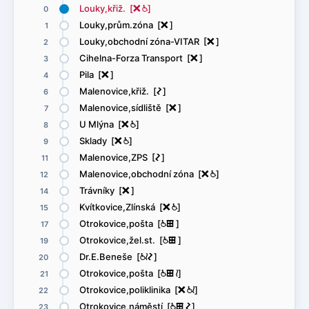
Louky,křiž. [
ë
@
]
0
Louky,prům.zóna [
ë
]
1
Louky,obchodní zóna-VITAR [
ë
]
2
Cihelna-Forza Transport [
ë
]
3
Pila [
ë
]
4
Malenovice,křiž. [
ó
]
6
Malenovice,sídliště [
ë
]
7
U Mlýna [
ë
@
]
8
Sklady [
ë
@
]
9
Malenovice,ZPS [
ó
]
11
Malenovice,obchodní zóna [
ë
@
]
12
Trávníky [
ë
]
14
Kvítkovice,Zlínská [
ë
@
]
15
Otrokovice,pošta [
@
æ
]
17
Otrokovice,žel.st. [
@
æ
]
19
Dr.E.Beneše [
@
<
ó
]
20
Otrokovice,pošta [
@
æ
<
]
21
Otrokovice,poliklinika [
ë
@
<
]
22
Otrokovice,náměstí [
@
æ
ó
]
23