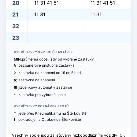
20
11 31 41 51
11 31 41 51
21
11 31
11 31
22
23
VYSVĚTLIVKY SYMBOLŮ ZASTÁVEK
MIN.
průměrná doba jízdy od vybrané zastávky
@
bezbariérově přístupná zastávka
ó
zastávka na znamení od 19 do 5 hod.
ë
zastávka na znamení
æ
jízdenkový automat v zastávce
<
zastávka pro vybrané spoje
VYSVĚTLIVKY POZNÁMEK SPOJŮ
T
jede přes Pneumatikárnu na Štěrkoviště
t
pokračuje na Otrokovice,Štěrkoviště
Všechny spoje jsou zajišťovány nízkopodlažními vozidly (
@
).