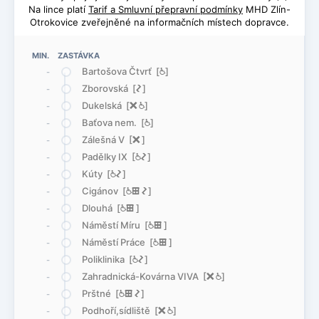
Na lince platí
Tarif a Smluvní přepravní podmínky
MHD Zlín-
Otrokovice zveřejněné na informačních místech dopravce.
MIN. ZASTÁVKA
Bartošova Čtvrť [
@
]
-
Zborovská [
ó
]
-
Dukelská [
ë
@
]
-
Baťova nem. [
@
]
-
Zálešná V [
ë
]
-
Padělky IX [
@
ó
]
-
Kúty [
@
ó
]
-
Cigánov [
@
æ
ó
]
-
Dlouhá [
@
æ
]
-
Náměstí Míru [
@
æ
]
-
Náměstí Práce [
@
æ
]
-
Poliklinika [
@
ó
]
-
Zahradnická-Kovárna VIVA [
ë
@
]
-
Prštné [
@
æ
ó
]
-
Podhoří,sídliště [
ë
@
]
-