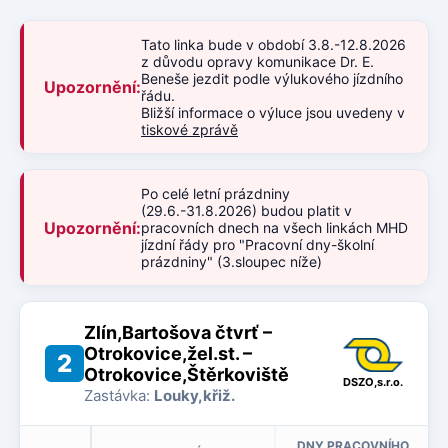
Tato linka bude v období 3.8.-12.8.2026
z důvodu opravy komunikace Dr. E.
Beneše jezdit podle výlukového jízdního
Upozornění:
řádu.
Bližší informace o výluce jsou uvedeny v
tiskové zprávě
Po celé letní prázdniny
(29.6.-31.8.2026) budou platit v
Upozornění:
pracovních dnech na všech linkách MHD
jízdní řády pro "Pracovní dny-školní
prázdniny" (3.sloupec níže)
Zlín,Bartošova čtvrť –
Otrokovice,žel.st. –
2
Otrokovice,Štěrkoviště
DSZO,s.r.o.
Zastávka:
Louky,křiž.
DNY PRACOVNÍHO