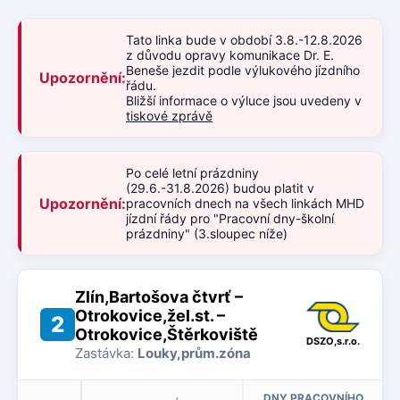
Tato linka bude v období 3.8.-12.8.2026
z důvodu opravy komunikace Dr. E.
Beneše jezdit podle výlukového jízdního
Upozornění:
řádu.
Bližší informace o výluce jsou uvedeny v
tiskové zprávě
Po celé letní prázdniny
(29.6.-31.8.2026) budou platit v
Upozornění:
pracovních dnech na všech linkách MHD
jízdní řády pro "Pracovní dny-školní
prázdniny" (3.sloupec níže)
Zlín,Bartošova čtvrť –
Otrokovice,žel.st. –
2
Otrokovice,Štěrkoviště
DSZO,s.r.o.
Zastávka:
Louky,prům.zóna
DNY PRACOVNÍHO