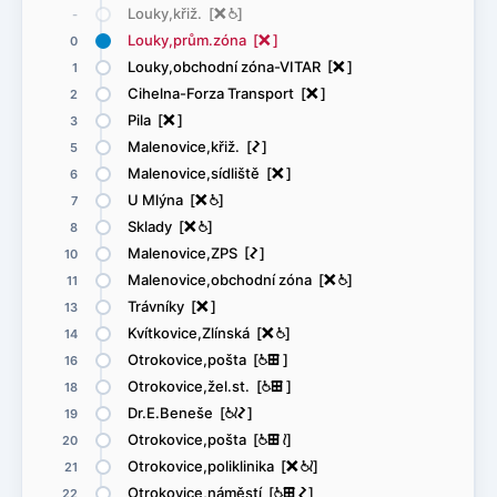
Louky,křiž. [
ë
@
]
-
Louky,prům.zóna [
ë
]
0
Louky,obchodní zóna-VITAR [
ë
]
1
Cihelna-Forza Transport [
ë
]
2
Pila [
ë
]
3
Malenovice,křiž. [
ó
]
5
Malenovice,sídliště [
ë
]
6
U Mlýna [
ë
@
]
7
Sklady [
ë
@
]
8
Malenovice,ZPS [
ó
]
10
Malenovice,obchodní zóna [
ë
@
]
11
Trávníky [
ë
]
13
Kvítkovice,Zlínská [
ë
@
]
14
Otrokovice,pošta [
@
æ
]
16
Otrokovice,žel.st. [
@
æ
]
18
Dr.E.Beneše [
@
<
ó
]
19
Otrokovice,pošta [
@
æ
<
]
20
Otrokovice,poliklinika [
ë
@
<
]
21
Otrokovice,náměstí [
@
æ
ó
]
22