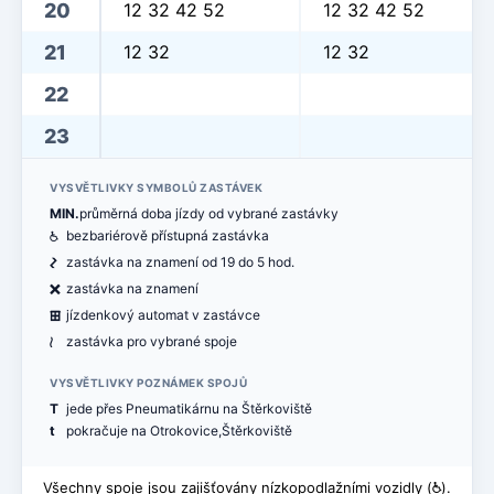
20
12 32 42 52
12 32 42 52
21
12 32
12 32
22
23
VYSVĚTLIVKY SYMBOLŮ ZASTÁVEK
MIN.
průměrná doba jízdy od vybrané zastávky
@
bezbariérově přístupná zastávka
ó
zastávka na znamení od 19 do 5 hod.
ë
zastávka na znamení
æ
jízdenkový automat v zastávce
<
zastávka pro vybrané spoje
VYSVĚTLIVKY POZNÁMEK SPOJŮ
T
jede přes Pneumatikárnu na Štěrkoviště
t
pokračuje na Otrokovice,Štěrkoviště
Všechny spoje jsou zajišťovány nízkopodlažními vozidly (
@
).