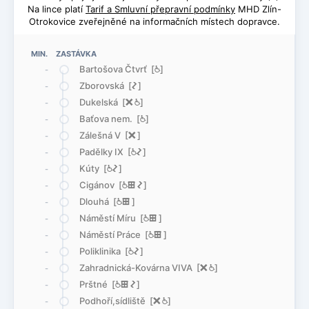
Na lince platí
Tarif a Smluvní přepravní podmínky
MHD Zlín-
Otrokovice zveřejněné na informačních místech dopravce.
MIN. ZASTÁVKA
Bartošova Čtvrť [
@
]
-
Zborovská [
ó
]
-
Dukelská [
ë
@
]
-
Baťova nem. [
@
]
-
Zálešná V [
ë
]
-
Padělky IX [
@
ó
]
-
Kúty [
@
ó
]
-
Cigánov [
@
æ
ó
]
-
Dlouhá [
@
æ
]
-
Náměstí Míru [
@
æ
]
-
Náměstí Práce [
@
æ
]
-
Poliklinika [
@
ó
]
-
Zahradnická-Kovárna VIVA [
ë
@
]
-
Prštné [
@
æ
ó
]
-
Podhoří,sídliště [
ë
@
]
-