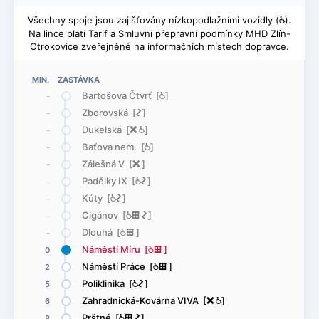
Všechny spoje jsou zajišťovány nízkopodlažními vozidly (
@
).
Na lince platí
Tarif a Smluvní přepravní podmínky
MHD Zlín-
Otrokovice zveřejněné na informačních místech dopravce.
MIN. ZASTÁVKA
Bartošova Čtvrť [
@
]
-
Zborovská [
ó
]
-
Dukelská [
ë
@
]
-
Baťova nem. [
@
]
-
Zálešná V [
ë
]
-
Padělky IX [
@
ó
]
-
Kúty [
@
ó
]
-
Cigánov [
@
æ
ó
]
-
Dlouhá [
@
æ
]
-
Náměstí Míru [
@
æ
]
0
Náměstí Práce [
@
æ
]
2
Poliklinika [
@
ó
]
5
Zahradnická-Kovárna VIVA [
ë
@
]
6
Prštné [
@
æ
ó
]
8