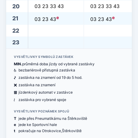
20
03 23 33 43
03 23 33 43
e
e
21
03 23 43
03 23 43
22
23
VYSVĚTLIVKY SYMBOLŮ ZASTÁVEK
MIN.
průměrná doba jízdy od vybrané zastávky
@
bezbariérově přístupná zastávka
ó
zastávka na znamení od 19 do 5 hod.
ë
zastávka na znamení
æ
jízdenkový automat v zastávce
<
zastávka pro vybrané spoje
VYSVĚTLIVKY POZNÁMEK SPOJŮ
T
jede přes Pneumatikárnu na Štěrkoviště
e
jede ke Sportovní hale
t
pokračuje na Otrokovice,Štěrkoviště