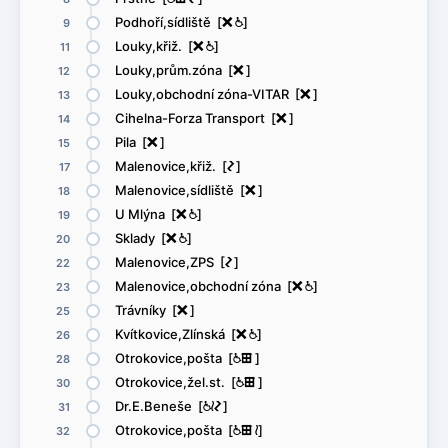
Podhoří,sídliště [
ë
@
]
9
Louky,křiž. [
ë
@
]
11
Louky,prům.zóna [
ë
]
12
Louky,obchodní zóna-VITAR [
ë
]
13
Cihelna-Forza Transport [
ë
]
14
Pila [
ë
]
15
Malenovice,křiž. [
ó
]
17
Malenovice,sídliště [
ë
]
18
U Mlýna [
ë
@
]
19
Sklady [
ë
@
]
20
Malenovice,ZPS [
ó
]
22
Malenovice,obchodní zóna [
ë
@
]
23
Trávníky [
ë
]
25
Kvítkovice,Zlínská [
ë
@
]
26
Otrokovice,pošta [
@
æ
]
28
Otrokovice,žel.st. [
@
æ
]
30
Dr.E.Beneše [
@
<
ó
]
31
Otrokovice,pošta [
@
æ
<
]
32