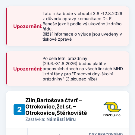
Tato linka bude v období 3.8.-12.8.2026
z důvodu opravy komunikace Dr. E.
Beneše jezdit podle výlukového jízdního
Upozornění:
řádu.
Bližší informace o výluce jsou uvedeny v
tiskové zprávě
Po celé letní prázdniny
(29.6.-31.8.2026) budou platit v
Upozornění:
pracovních dnech na všech linkách MHD
jízdní řády pro "Pracovní dny-školní
prázdniny" (3.sloupec níže)
Zlín,Bartošova čtvrť –
Otrokovice,žel.st. –
2
Otrokovice,Štěrkoviště
DSZO,s.r.o.
Zastávka:
Náměstí Míru
DNY PRACOVNÍHO