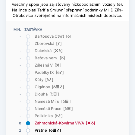
Všechny spoje jsou zajišťovány nízkopodlažními vozidly (
@
).
Na lince platí
Tarif a Smluvní přepravní podmínky
MHD Zlín-
Otrokovice zveřejněné na informačních místech dopravce.
MIN. ZASTÁVKA
Bartošova Čtvrť [
@
]
-
Zborovská [
ó
]
-
Dukelská [
ë
@
]
-
Baťova nem. [
@
]
-
Zálešná V [
ë
]
-
Padělky IX [
@
ó
]
-
Kúty [
@
ó
]
-
Cigánov [
@
æ
ó
]
-
Dlouhá [
@
æ
]
-
Náměstí Míru [
@
æ
]
-
Náměstí Práce [
@
æ
]
-
Poliklinika [
@
ó
]
-
Zahradnická-Kovárna VIVA [
ë
@
]
0
Prštné [
@
æ
ó
]
2