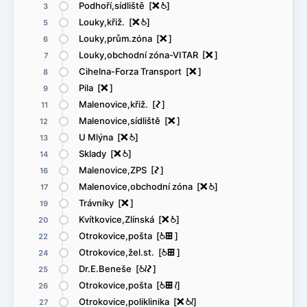
Podhoří,sídliště [
ë
@
]
3
Louky,křiž. [
ë
@
]
5
Louky,prům.zóna [
ë
]
6
Louky,obchodní zóna-VITAR [
ë
]
7
Cihelna-Forza Transport [
ë
]
8
Pila [
ë
]
9
Malenovice,křiž. [
ó
]
11
Malenovice,sídliště [
ë
]
12
U Mlýna [
ë
@
]
13
Sklady [
ë
@
]
14
Malenovice,ZPS [
ó
]
16
Malenovice,obchodní zóna [
ë
@
]
17
Trávníky [
ë
]
19
Kvítkovice,Zlínská [
ë
@
]
20
Otrokovice,pošta [
@
æ
]
22
Otrokovice,žel.st. [
@
æ
]
24
Dr.E.Beneše [
@
<
ó
]
25
Otrokovice,pošta [
@
æ
<
]
26
Otrokovice,poliklinika [
ë
@
<
]
27