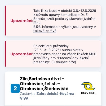
Tato linka bude v období 3.8.-12.8.2026
z důvodu opravy komunikace Dr. E.
Beneše jezdit podle výlukového jízdního
Upozornění:
řádu.
Bližší informace o výluce jsou uvedeny v
tiskové zprávě
Po celé letní prázdniny
(29.6.-31.8.2026) budou platit v
Upozornění:
pracovních dnech na všech linkách MHD
jízdní řády pro "Pracovní dny-školní
prázdniny" (3.sloupec níže)
Zlín,Bartošova čtvrť –
Otrokovice,žel.st. –
2
Otrokovice,Štěrkoviště
DSZO,s.r.o.
Zastávka:
Zahradnická-Kovárna
VIVA