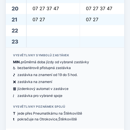
20
07 27 37 47
07 27 37 47
21
07 27
07 27
22
23
VYSVĚTLIVKY SYMBOLŮ ZASTÁVEK
MIN.
průměrná doba jízdy od vybrané zastávky
@
bezbariérově přístupná zastávka
ó
zastávka na znamení od 19 do 5 hod.
ë
zastávka na znamení
æ
jízdenkový automat v zastávce
<
zastávka pro vybrané spoje
VYSVĚTLIVKY POZNÁMEK SPOJŮ
T
jede přes Pneumatikárnu na Štěrkoviště
t
pokračuje na Otrokovice,Štěrkoviště