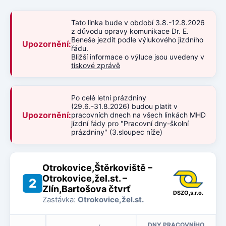
Tato linka bude v období 3.8.-12.8.2026
z důvodu opravy komunikace Dr. E.
Beneše jezdit podle výlukového jízdního
Upozornění:
řádu.
Bližší informace o výluce jsou uvedeny v
tiskové zprávě
Po celé letní prázdniny
(29.6.-31.8.2026) budou platit v
Upozornění:
pracovních dnech na všech linkách MHD
jízdní řády pro "Pracovní dny-školní
prázdniny" (3.sloupec níže)
Otrokovice,Štěrkoviště –
Otrokovice,žel.st. –
2
Zlín,Bartošova čtvrť
DSZO,s.r.o.
Zastávka:
Otrokovice,žel.st.
DNY PRACOVNÍHO