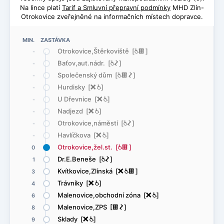
Na lince platí
Tarif a Smluvní přepravní podmínky
MHD Zlín-
Otrokovice zveřejněné na informačních místech dopravce.
MIN. ZASTÁVKA
Otrokovice,Štěrkoviště [
@
æ
]
-
Baťov,aut.nádr. [
@
ó
]
-
Společenský dům [
@
æ
ó
]
-
Hurdisky [
ë
@
]
-
U Dřevnice [
ë
@
]
-
Nadjezd [
ë
@
]
-
Otrokovice,náměstí [
@
ó
]
-
Havlíčkova [
ë
@
]
-
Otrokovice,žel.st. [
@
æ
]
0
Dr.E.Beneše [
@
ó
]
1
Kvítkovice,Zlínská [
ë
@
æ
]
3
Trávníky [
ë
@
]
4
Malenovice,obchodní zóna [
ë
@
]
6
Malenovice,ZPS [
æ
ó
]
8
Sklady [
ë
@
]
9