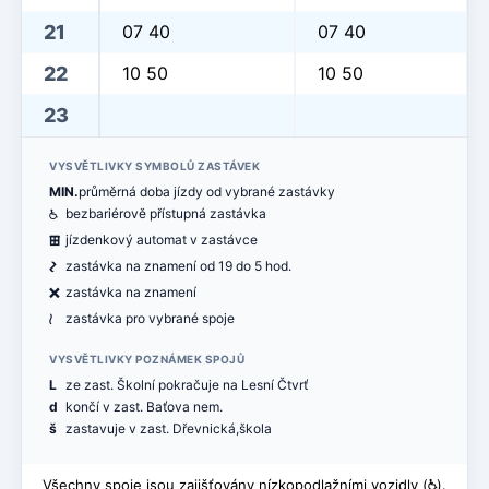
21
07 40
07 40
22
10 50
10 50
23
VYSVĚTLIVKY SYMBOLŮ ZASTÁVEK
MIN.
průměrná doba jízdy od vybrané zastávky
@
bezbariérově přístupná zastávka
æ
jízdenkový automat v zastávce
ó
zastávka na znamení od 19 do 5 hod.
ë
zastávka na znamení
<
zastávka pro vybrané spoje
VYSVĚTLIVKY POZNÁMEK SPOJŮ
L
ze zast. Školní pokračuje na Lesní Čtvrť
d
končí v zast. Baťova nem.
š
zastavuje v zast. Dřevnická,škola
Všechny spoje jsou zajišťovány nízkopodlažními vozidly (
@
).