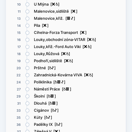
U Mlýna [
ë
@
]
10
Malenovice,sídliště [
ë
]
11
Malenovice,křiž. [
æ
ó
]
13
Pila [
ë
]
14
Cihelna-Forza Transport [
ë
]
15
Louky,obchodní zóna-VITAR [
ë
@
]
16
Louky,křiž.-Ford Auto Viki [
ë
@
]
17
Louky,Růžová [
ë
@
]
18
Podhoří,sídliště [
ë
@
]
19
Prštné [
@
ó
]
20
Zahradnická-Kovárna VIVA [
ë
@
]
22
Poliklinika [
@
æ
ó
]
24
Náměstí Práce [
@
æ
]
27
Školní [
@
æ
]
29
Dlouhá [
@
æ
]
31
Cigánov [
@
ó
]
33
Kúty [
@
ó
]
35
Padělky IX [
@
ó
]
36
Zálešná V [
ë
]
37