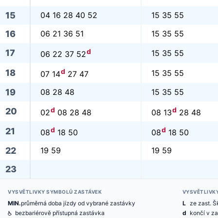
15
04 16 28 40 52
15 35 55
16
06 21 36 51
15 35 55
d
17
15 35 55
06 22 37 52
d
18
15 35 55
07 14
27 47
19
08 28 48
15 35 55
d
d
20
02
08 28 48
08 13
28 48
d
d
21
08
18 50
08
18 50
22
19 59
19 59
23
VYSVĚTLIVKY SYMBOLŮ ZASTÁVEK
VYSVĚTLIVK
MIN.
průměrná doba jízdy od vybrané zastávky
L
ze zast. Š
@
bezbariérově přístupná zastávka
d
končí v za