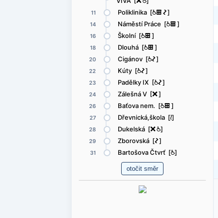
VIVA [
ë
@
]
Poliklinika [
@
æ
ó
]
11
Náměstí Práce [
@
æ
]
14
Školní [
@
æ
]
16
Dlouhá [
@
æ
]
18
Cigánov [
@
ó
]
20
Kúty [
@
ó
]
22
Padělky IX [
@
ó
]
23
Zálešná V [
ë
]
24
Baťova nem. [
@
æ
]
26
Dřevnická,škola [
<
]
27
Dukelská [
ë
@
]
28
Zborovská [
ó
]
29
Bartošova Čtvrť [
@
]
31