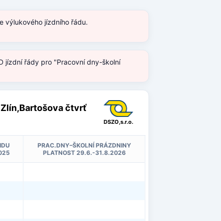
e výlukového jízdního řádu.
 jízdní řády pro "Pracovní dny-školní
 Zlín,Bartošova čtvrť
DSZO,s.r.o.
IDU
PRAC.DNY–ŠKOLNÍ PRÁZDNINY
025
PLATNOST 29.6.-31.8.2026