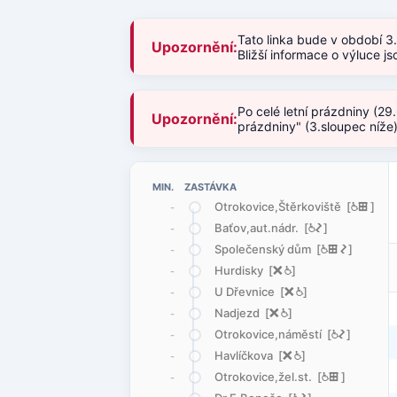
Tato linka bude v období 3
Upozornění:
Bližší informace o výluce 
Po celé letní prázdniny (29
Upozornění:
prázdniny" (3.sloupec níže
MIN. ZASTÁVKA
Otrokovice,Štěrkoviště [
@
æ
]
-
Baťov,aut.nádr. [
@
ó
]
-
Společenský dům [
@
æ
ó
]
-
Hurdisky [
ë
@
]
-
U Dřevnice [
ë
@
]
-
Nadjezd [
ë
@
]
-
Otrokovice,náměstí [
@
ó
]
-
Havlíčkova [
ë
@
]
-
Otrokovice,žel.st. [
@
æ
]
-