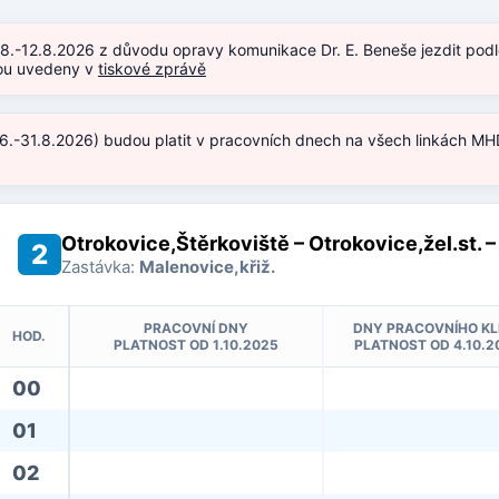
.8.-12.8.2026 z důvodu opravy komunikace Dr. E. Beneše jezdit podl
jsou uvedeny v
tiskové zprávě
.6.-31.8.2026) budou platit v pracovních dnech na všech linkách MHD
)
Otrokovice,Štěrkoviště – Otrokovice,žel.st. –
2
Zastávka:
Malenovice,křiž.
PRACOVNÍ DNY
DNY PRACOVNÍHO KL
HOD.
PLATNOST OD 1.10.2025
PLATNOST OD 4.10.2
00
01
02