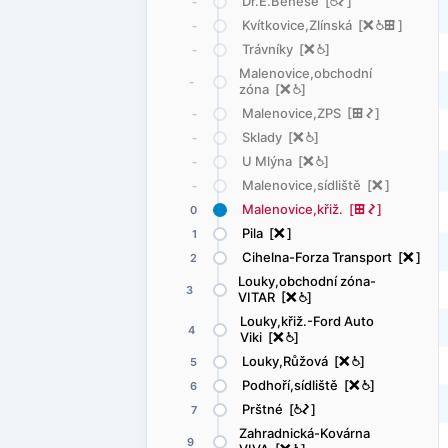
Dr.E.Beneše [
@
ó
]
-
Kvítkovice,Zlínská [
ë
@
æ
]
-
Trávníky [
ë
@
]
-
Malenovice,obchodní
-
zóna [
ë
@
]
Malenovice,ZPS [
æ
ó
]
-
Sklady [
ë
@
]
-
U Mlýna [
ë
@
]
-
Malenovice,sídliště [
ë
]
-
Malenovice,křiž. [
æ
ó
]
0
Pila [
ë
]
1
Cihelna-Forza Transport [
ë
]
2
Louky,obchodní zóna-
3
VITAR [
ë
@
]
Louky,křiž.-Ford Auto
4
Viki [
ë
@
]
Louky,Růžová [
ë
@
]
5
Podhoří,sídliště [
ë
@
]
6
Prštné [
@
ó
]
7
Zahradnická-Kovárna
9