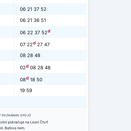
06 21 37 52
06 21 36 51
d
06 22 37 52
d
07 22
27 47
08 28 48
d
02
08 28 48
d
08
18 50
19 59
Y POZNÁMEK SPOJŮ
kolní pokračuje na Lesní Čtvrť
st. Baťova nem.