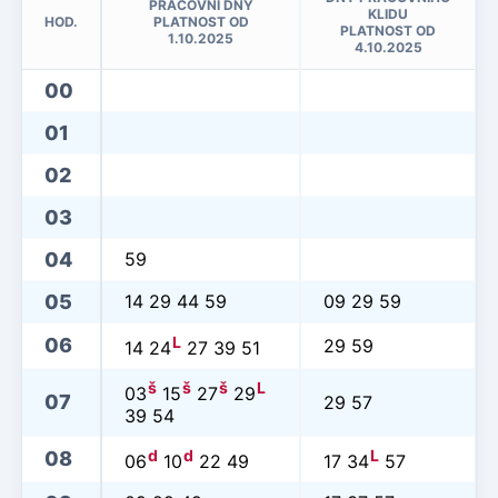
PRACOVNÍ DNY
KLIDU
HOD.
PLATNOST OD
PLATNOST OD
1.10.2025
4.10.2025
00
01
02
03
04
59
05
14 29 44 59
09 29 59
L
06
29 59
14 24
27 39 51
š
š
š
L
03
15
27
29
07
29 57
39 54
d
d
L
08
06
10
22 49
17 34
57