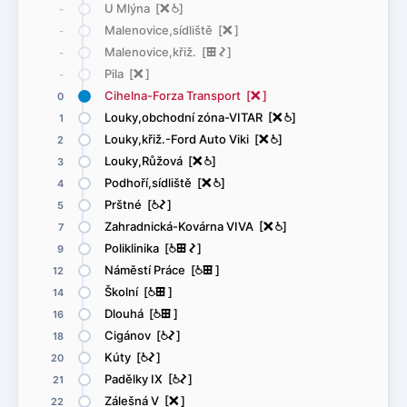
U Mlýna [
ë
@
]
-
Malenovice,sídliště [
ë
]
-
Malenovice,křiž. [
æ
ó
]
-
Pila [
ë
]
-
Cihelna-Forza Transport [
ë
]
0
Louky,obchodní zóna-VITAR [
ë
@
]
1
Louky,křiž.-Ford Auto Viki [
ë
@
]
2
Louky,Růžová [
ë
@
]
3
Podhoří,sídliště [
ë
@
]
4
Prštné [
@
ó
]
5
Zahradnická-Kovárna VIVA [
ë
@
]
7
Poliklinika [
@
æ
ó
]
9
Náměstí Práce [
@
æ
]
12
Školní [
@
æ
]
14
Dlouhá [
@
æ
]
16
Cigánov [
@
ó
]
18
Kúty [
@
ó
]
20
Padělky IX [
@
ó
]
21
Zálešná V [
ë
]
22