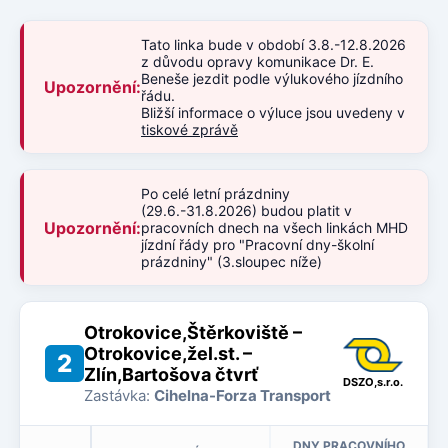
Tato linka bude v období 3.8.-12.8.2026
z důvodu opravy komunikace Dr. E.
Beneše jezdit podle výlukového jízdního
Upozornění:
řádu.
Bližší informace o výluce jsou uvedeny v
tiskové zprávě
Po celé letní prázdniny
(29.6.-31.8.2026) budou platit v
Upozornění:
pracovních dnech na všech linkách MHD
jízdní řády pro "Pracovní dny-školní
prázdniny" (3.sloupec níže)
Otrokovice,Štěrkoviště –
Otrokovice,žel.st. –
2
Zlín,Bartošova čtvrť
DSZO,s.r.o.
Zastávka:
Cihelna-Forza Transport
DNY PRACOVNÍHO