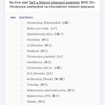
Na lince platí
Tarif a Smluvní přepravní podmínky
MHD Zlín-
Otrokovice zveřejněné na informačních místech dopravce.
MIN. ZASTÁVKA
Otrokovice,Štěrkoviště [
@
æ
]
-
Baťov,aut.nádr. [
@
ó
]
-
Společenský dům [
@
æ
ó
]
-
Hurdisky [
ë
@
]
-
U Dřevnice [
ë
@
]
-
Nadjezd [
ë
@
]
-
Otrokovice,náměstí [
@
ó
]
-
Havlíčkova [
ë
@
]
-
Otrokovice,žel.st. [
@
æ
]
-
Dr.E.Beneše [
@
ó
]
-
Kvítkovice,Zlínská [
ë
@
æ
]
-
Trávníky [
ë
@
]
-
Malenovice,obchodní zóna [
ë
@
]
-
Malenovice,ZPS [
æ
ó
]
-
Sklady [
ë
@
]
-