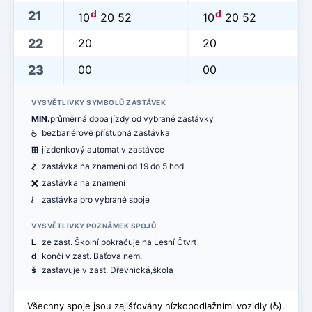
d
d
21
10
20 52
10
20 52
22
20
20
23
00
00
VYSVĚTLIVKY SYMBOLŮ ZASTÁVEK
MIN.
průměrná doba jízdy od vybrané zastávky
@
bezbariérově přístupná zastávka
æ
jízdenkový automat v zastávce
ó
zastávka na znamení od 19 do 5 hod.
ë
zastávka na znamení
<
zastávka pro vybrané spoje
VYSVĚTLIVKY POZNÁMEK SPOJŮ
L
ze zast. Školní pokračuje na Lesní Čtvrť
d
končí v zast. Baťova nem.
š
zastavuje v zast. Dřevnická,škola
Všechny spoje jsou zajišťovány nízkopodlažními vozidly (
@
).