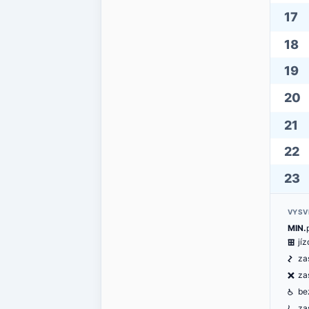
17
18
19
20
21
22
23
VYSV
MIN.
æ
jí
ó
za
ë
za
@
be
za