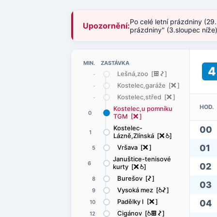
Po celé letní prázdniny (29
Upozornění:
prázdniny" (3.sloupec níže
MIN. ZASTÁVKA
4
Lešná,zoo [
æ
ó
]
-
Kostelec,garáže [
ë
]
-
Kostelec,střed [
ë
]
-
HOD.
Kostelec,u pomníku
0
TGM [
ë
]
Kostelec-
00
1
Lázně,Zlínská [
ë
@
]
01
Vršava [
ë
]
5
Januštice-tenisové
6
02
kurty [
ë
@
]
Burešov [
ó
]
8
03
Vysoká mez [
@
ó
]
9
Padělky I [
ë
]
04
10
Cigánov [
@
æ
ó
]
12