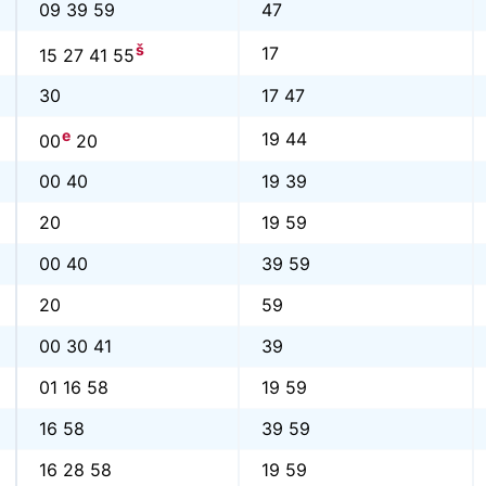
09 39 59
47
š
17
15 27 41 55
30
17 47
e
19 44
00
20
00 40
19 39
20
19 59
00 40
39 59
20
59
00 30 41
39
01 16 58
19 59
16 58
39 59
16 28 58
19 59