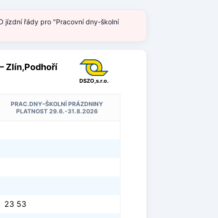
 jízdní řády pro "Pracovní dny-školní
– Zlín,Podhoří
DSZO,s.r.o.
PRAC.DNY–ŠKOLNÍ PRÁZDNINY
PLATNOST 29.6.-31.8.2026
23 53