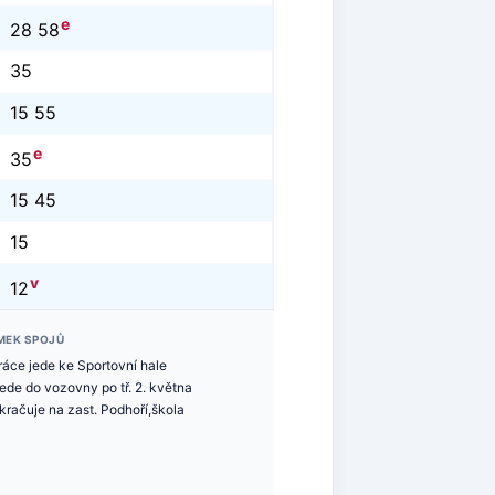
e
28 58
35
15 55
e
35
15 45
15
v
12
MEK SPOJŮ
ráce jede ke Sportovní hale
jede do vozovny po tř. 2. května
kračuje na zast. Podhoří,škola