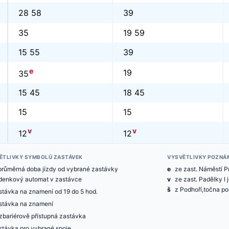
28 58
39
35
19 59
15 55
39
e
19
35
15 45
18 45
15
15
v
v
12
12
ĚTLIVKY SYMBOLŮ ZASTÁVEK
VYSVĚTLIVKY POZNÁ
průměrná doba jízdy od vybrané zastávky
e
ze zast. Náměstí P
zdenkový automat v zastávce
v
ze zast. Padělky I 
š
z Podhoří,točna po
stávka na znamení od 19 do 5 hod.
stávka na znamení
zbariérově přístupná zastávka
stávka pro vybrané spoje