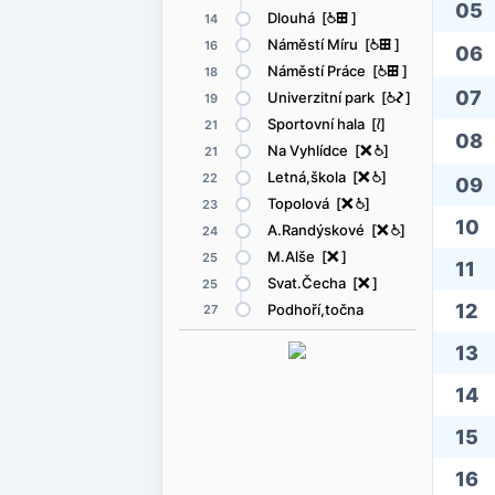
05
Dlouhá [
@
æ
]
14
Náměstí Míru [
@
æ
]
16
06
Náměstí Práce [
@
æ
]
18
07
Univerzitní park [
@
ó
]
19
Sportovní hala [
<
]
21
08
Na Vyhlídce [
ë
@
]
21
Letná,škola [
ë
@
]
22
09
Topolová [
ë
@
]
23
10
A.Randýskové [
ë
@
]
24
M.Alše [
ë
]
25
11
Svat.Čecha [
ë
]
25
12
Podhoří,točna
27
13
14
15
16