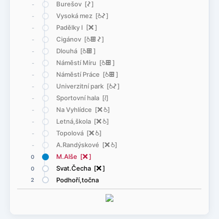
Burešov [
ó
]
-
Vysoká mez [
@
ó
]
-
Padělky I [
ë
]
-
Cigánov [
@
æ
ó
]
-
Dlouhá [
@
æ
]
-
Náměstí Míru [
@
æ
]
-
Náměstí Práce [
@
æ
]
-
Univerzitní park [
@
ó
]
-
Sportovní hala [
<
]
-
Na Vyhlídce [
ë
@
]
-
Letná,škola [
ë
@
]
-
Topolová [
ë
@
]
-
A.Randýskové [
ë
@
]
-
M.Alše [
ë
]
0
Svat.Čecha [
ë
]
0
Podhoří,točna
2