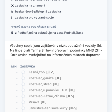
ë
zastávka na znamení
@
bezbariérově přístupná zastávka
<
zastávka pro vybrané spoje
VYSVĚTLIVKY POZNÁMEK SPOJŮ
š
z Podhoří,točna pokračuje na zast. Podhoří,škola
Všechny spoje jsou zajišťovány nízkopodlažními vozidly (
@
).
Na lince platí
Tarif a Smluvní přepravní podmínky
MHD Zlín-
Otrokovice zveřejněné na informačních místech dopravce.
MIN. ZASTÁVKA
Lešná,zoo [
æ
ó
]
-
Kostelec,garáže [
ë
]
-
Kostelec,střed [
ë
]
-
Kostelec,u pomníku TGM [
ë
]
-
Kostelec-Lázně,Zlínská [
ë
@
]
-
Vršava [
ë
]
-
Januštice-tenisové kurty [
ë
@
]
-