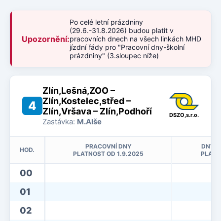
Po celé letní prázdniny
(29.6.-31.8.2026) budou platit v
Upozornění:
pracovních dnech na všech linkách MHD
jízdní řády pro "Pracovní dny-školní
prázdniny" (3.sloupec níže)
Zlín,Lešná,ZOO –
Zlín,Kostelec,střed –
4
Zlín,Vršava – Zlín,Podhoří
DSZO,s.r.o.
Zastávka:
M.Alše
PRACOVNÍ DNY
DNY P
HOD.
PLATNOST OD 1.9.2025
PLATN
00
01
02