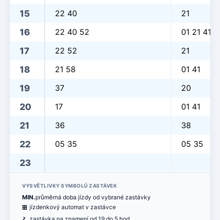
15
22 40
21
16
22 40 52
01 21 41
17
22 52
21
18
21 58
01 41
19
37
20
20
17
01 41
21
36
38
22
05 35
05 35
23
VYSVĚTLIVKY SYMBOLŮ ZASTÁVEK
MIN.
průměrná doba jízdy od vybrané zastávky
æ
jízdenkový automat v zastávce
ó
zastávka na znamení od 19 do 5 hod.