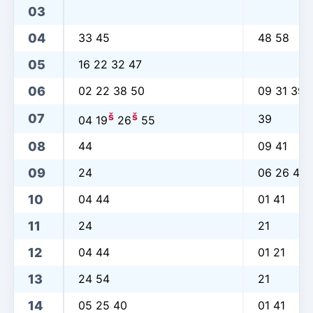
03
04
33 45
48 58
05
16 22 32 47
06
02 22 38 50
09 31 39
š
š
07
39
04 19
26
55
08
44
09 41
09
24
06 26 41
10
04 44
01 41
11
24
21
12
04 44
01 21
13
24 54
21
14
05 25 40
01 41