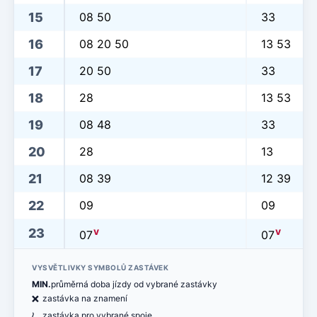
15
08 50
33
16
08 20 50
13 53
17
20 50
33
18
28
13 53
19
08 48
33
20
28
13
21
08 39
12 39
22
09
09
v
v
23
07
07
VYSVĚTLIVKY SYMBOLŮ ZASTÁVEK
MIN.
průměrná doba jízdy od vybrané zastávky
ë
zastávka na znamení
<
zastávka pro vybrané spoje