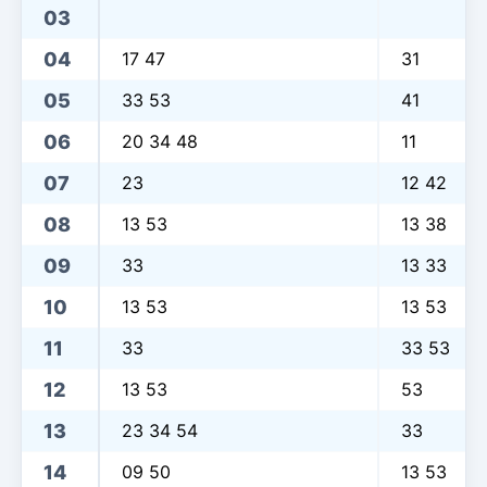
03
04
17 47
31
05
33 53
41
06
20 34 48
11
07
23
12 42
08
13 53
13 38
09
33
13 33
10
13 53
13 53
11
33
33 53
12
13 53
53
13
23 34 54
33
14
09 50
13 53