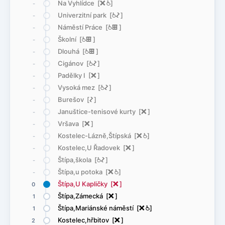
Na Vyhlídce [
ë
@
]
-
Univerzitní park [
@
ó
]
-
Náměstí Práce [
@
æ
]
-
Školní [
@
æ
]
-
Dlouhá [
@
æ
]
-
Cigánov [
@
ó
]
-
Padělky I [
ë
]
-
Vysoká mez [
@
ó
]
-
Burešov [
ó
]
-
Januštice-tenisové kurty [
ë
]
-
Vršava [
ë
]
-
Kostelec-Lázně,Štípská [
ë
@
]
-
Kostelec,U Řadovek [
ë
]
-
Štípa,škola [
@
ó
]
-
Štípa,u potoka [
ë
@
]
-
Štípa,U Kapličky [
ë
]
0
Štípa,Zámecká [
ë
]
1
Štípa,Mariánské náměstí [
ë
@
]
1
Kostelec,hřbitov [
ë
]
2