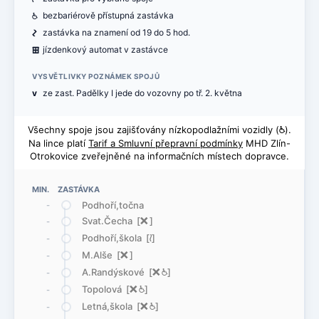
@
bezbariérově přístupná zastávka
ó
zastávka na znamení od 19 do 5 hod.
æ
jízdenkový automat v zastávce
VYSVĚTLIVKY POZNÁMEK SPOJŮ
v
ze zast. Padělky I jede do vozovny po tř. 2. května
Všechny spoje jsou zajišťovány nízkopodlažními vozidly (
@
).
Na lince platí
Tarif a Smluvní přepravní podmínky
MHD Zlín-
Otrokovice zveřejněné na informačních místech dopravce.
MIN. ZASTÁVKA
Podhoří,točna
-
Svat.Čecha [
ë
]
-
Podhoří,škola [
<
]
-
M.Alše [
ë
]
-
A.Randýskové [
ë
@
]
-
Topolová [
ë
@
]
-
Letná,škola [
ë
@
]
-