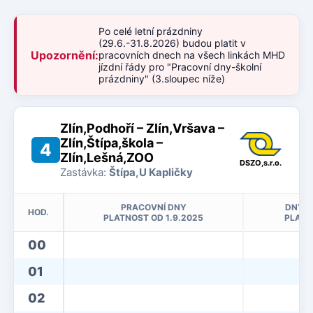
Po celé letní prázdniny
(29.6.-31.8.2026) budou platit v
Upozornění:
pracovních dnech na všech linkách MHD
jízdní řády pro "Pracovní dny-školní
prázdniny" (3.sloupec níže)
Zlín,Podhoří – Zlín,Vršava –
Zlín,Štípa,škola –
4
Zlín,Lešná,ZOO
DSZO,s.r.o.
Zastávka:
Štípa,U Kapličky
PRACOVNÍ DNY
DNY P
HOD.
PLATNOST OD 1.9.2025
PLATN
00
01
02