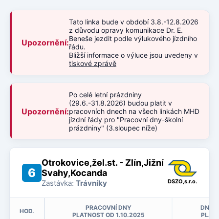
Tato linka bude v období 3.8.-12.8.2026
z důvodu opravy komunikace Dr. E.
Beneše jezdit podle výlukového jízdního
Upozornění:
řádu.
Bližší informace o výluce jsou uvedeny v
tiskové zprávě
Po celé letní prázdniny
(29.6.-31.8.2026) budou platit v
Upozornění:
pracovních dnech na všech linkách MHD
jízdní řády pro "Pracovní dny-školní
prázdniny" (3.sloupec níže)
Otrokovice,žel.st. - Zlín,Jižní
6
Svahy,Kocanda
DSZO,s.r.o.
Zastávka:
Trávníky
PRACOVNÍ DNY
DNY P
HOD.
PLATNOST OD 1.10.2025
PLATN