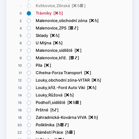
Kvítkovice,Zlínská [
ë
@
æ
]
-
Trávníky [
ë
@
]
0
Malenovice,obchodní zóna [
ë
@
]
2
Malenovice,ZPS [
æ
ó
]
4
Sklady [
ë
@
]
5
U Mlýna [
ë
@
]
6
Malenovice,sídliště [
ë
]
7
Malenovice,křiž. [
æ
ó
]
9
Pila [
ë
]
10
Cihelna-Forza Transport [
ë
]
11
Louky,obchodní zóna-VITAR [
ë
@
]
12
Louky,křiž.-Ford Auto Viki [
ë
@
]
13
Louky,Růžová [
ë
@
]
14
Podhoří,sídliště [
ë
@
æ
]
15
Prštné [
@
ó
]
16
Zahradnická-Kovárna VIVA [
ë
@
]
18
Poliklinika [
@
æ
ó
]
20
Náměstí Práce [
@
æ
]
22