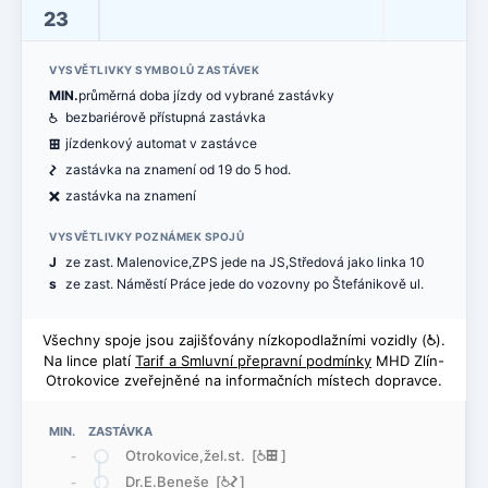
23
VYSVĚTLIVKY SYMBOLŮ ZASTÁVEK
MIN.
průměrná doba jízdy od vybrané zastávky
@
bezbariérově přístupná zastávka
æ
jízdenkový automat v zastávce
ó
zastávka na znamení od 19 do 5 hod.
ë
zastávka na znamení
VYSVĚTLIVKY POZNÁMEK SPOJŮ
J
ze zast. Malenovice,ZPS jede na JS,Středová jako linka 10
s
ze zast. Náměstí Práce jede do vozovny po Štefánikově ul.
Všechny spoje jsou zajišťovány nízkopodlažními vozidly (
@
).
Na lince platí
Tarif a Smluvní přepravní podmínky
MHD Zlín-
Otrokovice zveřejněné na informačních místech dopravce.
MIN. ZASTÁVKA
Otrokovice,žel.st. [
@
æ
]
-
Dr.E.Beneše [
@
ó
]
-