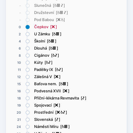
Slunečná [
@
æ
ó
]
-
Družstevní [
@
æ
ó
]
-
Pod Babou [
ë
@
]
-
Čepkov [
ë
]
0
U Zámku [
@
æ
]
2
Školní [
@
æ
]
4
Dlouhá [
@
æ
]
6
Cigánov [
@
ó
]
8
Kúty [
@
ó
]
10
Padělky IX [
@
ó
]
11
Zálešná V [
ë
]
12
Baťova nem. [
@
æ
]
15
Podvesná XVII [
ë
]
16
Příční-lékárna Revmavita [
ó
]
18
Spojovací [
ë
]
19
Prostřední [
ë
@
ó
]
20
Slovenská [
ó
]
21
Náměstí Míru [
@
æ
]
24