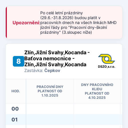
Po celé letní prázdniny
(29.6.-31.8.2026) budou platit v
Upozornění:
pracovních dnech na všech linkách MHD
jízdní řády pro "Pracovní dny-školní
prázdniny" (3.sloupec níže)
Zlín,Jižní Svahy,Kocanda -
Baťova nemocnice -
8
Zlín,Jižní Svahy,Kocanda
DSZO,s.r.o.
Zastávka:
Čepkov
DNY PRACOVNÍHO
PRACOVNÍ DNY
KLIDU
HOD.
PLATNOST OD
PLATNOST OD
1.10.2025
4.10.2025
00
01