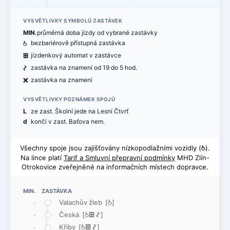
VYSVĚTLIVKY SYMBOLŮ ZASTÁVEK
MIN.
průměrná doba jízdy od vybrané zastávky
@
bezbariérově přístupná zastávka
æ
jízdenkový automat v zastávce
ó
zastávka na znamení od 19 do 5 hod.
ë
zastávka na znamení
VYSVĚTLIVKY POZNÁMEK SPOJŮ
L
ze zast. Školní jede na Lesní Čtvrť
d
končí v zast. Baťova nem.
Všechny spoje jsou zajišťovány nízkopodlažními vozidly (
@
).
Na lince platí
Tarif a Smluvní přepravní podmínky
MHD Zlín-
Otrokovice zveřejněné na informačních místech dopravce.
MIN. ZASTÁVKA
Valachův žleb [
@
]
-
Česká [
@
æ
ó
]
-
Křiby [
@
æ
ó
]
-