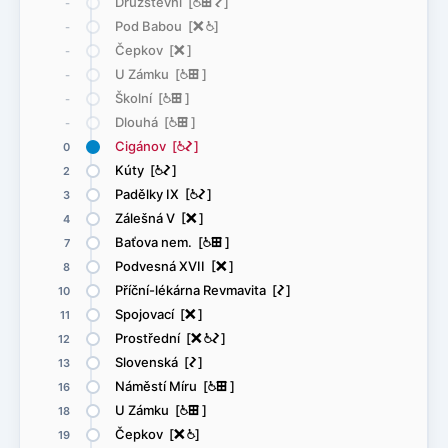
Družstevní [
@
æ
ó
]
-
Pod Babou [
ë
@
]
-
Čepkov [
ë
]
-
U Zámku [
@
æ
]
-
Školní [
@
æ
]
-
Dlouhá [
@
æ
]
-
Cigánov [
@
ó
]
0
Kúty [
@
ó
]
2
Padělky IX [
@
ó
]
3
Zálešná V [
ë
]
4
Baťova nem. [
@
æ
]
7
Podvesná XVII [
ë
]
8
Příční-lékárna Revmavita [
ó
]
10
Spojovací [
ë
]
11
Prostřední [
ë
@
ó
]
12
Slovenská [
ó
]
13
Náměstí Míru [
@
æ
]
16
U Zámku [
@
æ
]
18
Čepkov [
ë
@
]
19