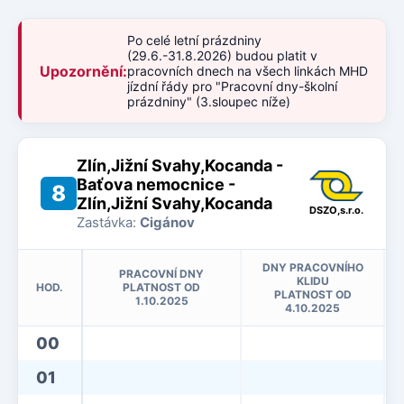
Po celé letní prázdniny
(29.6.-31.8.2026) budou platit v
Upozornění:
pracovních dnech na všech linkách MHD
jízdní řády pro "Pracovní dny-školní
prázdniny" (3.sloupec níže)
Zlín,Jižní Svahy,Kocanda -
Baťova nemocnice -
8
Zlín,Jižní Svahy,Kocanda
DSZO,s.r.o.
Zastávka:
Cigánov
DNY PRACOVNÍHO
PRACOVNÍ DNY
KLIDU
HOD.
PLATNOST OD
PLATNOST OD
1.10.2025
4.10.2025
00
01