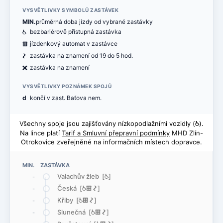
VYSVĚTLIVKY SYMBOLŮ ZASTÁVEK
MIN.
průměrná doba jízdy od vybrané zastávky
@
bezbariérově přístupná zastávka
æ
jízdenkový automat v zastávce
ó
zastávka na znamení od 19 do 5 hod.
ë
zastávka na znamení
VYSVĚTLIVKY POZNÁMEK SPOJŮ
d
končí v zast. Baťova nem.
Všechny spoje jsou zajišťovány nízkopodlažními vozidly (
@
).
Na lince platí
Tarif a Smluvní přepravní podmínky
MHD Zlín-
Otrokovice zveřejněné na informačních místech dopravce.
MIN. ZASTÁVKA
Valachův žleb [
@
]
-
Česká [
@
æ
ó
]
-
Křiby [
@
æ
ó
]
-
Slunečná [
@
æ
ó
]
-