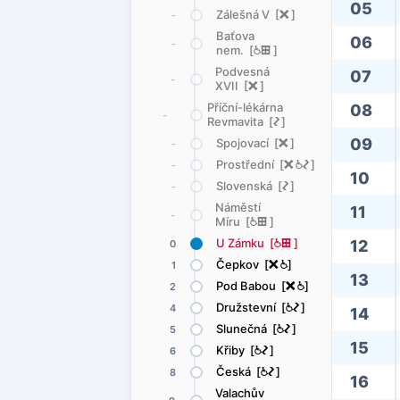
05
Zálešná V [
ë
]
-
Baťova
06
-
nem. [
@
æ
]
Podvesná
07
-
XVII [
ë
]
Příční-lékárna
08
-
Revmavita [
ó
]
09
Spojovací [
ë
]
-
Prostřední [
ë
@
ó
]
-
10
Slovenská [
ó
]
-
Náměstí
11
-
Míru [
@
æ
]
U Zámku [
@
æ
]
12
0
Čepkov [
ë
@
]
1
13
Pod Babou [
ë
@
]
2
Družstevní [
@
ó
]
4
14
Slunečná [
@
ó
]
5
15
Křiby [
@
ó
]
6
Česká [
@
ó
]
8
16
Valachův