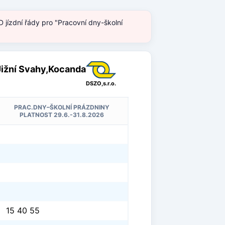
 jízdní řády pro "Pracovní dny-školní
Jižní Svahy,Kocanda
DSZO,s.r.o.
PRAC.DNY–ŠKOLNÍ PRÁZDNINY
PLATNOST 29.6.-31.8.2026
15 40 55