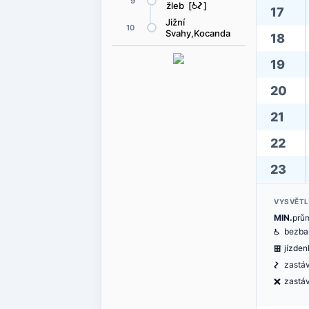
9
žleb [
@
ó
]
17
Jižní
10
Svahy,Kocanda
18
19
20
21
22
23
VYSVĚTL
MIN.
prů
@
bezbar
æ
jízde
ó
zastáv
ë
zastá