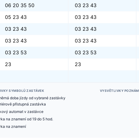
06 20 35 50
03 23 43
05 23 43
03 23 43
03 23 43
03 23 43
03 23 43
03 23 43
03 23 53
03 23 53
23
23
IVKY SYMBOLŮ ZASTÁVEK
VYSVĚTLIVKY POZNÁM
měrná doba jízdy od vybrané zastávky
iérově přístupná zastávka
nkový automat v zastávce
ka na znamení od 19 do 5 hod.
vka na znamení