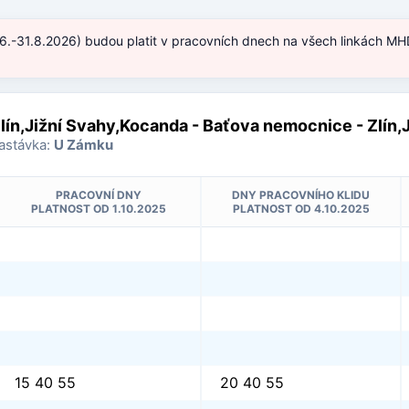
.6.-31.8.2026) budou platit v pracovních dnech na všech linkách MHD
)
lín,Jižní Svahy,Kocanda - Baťova nemocnice - Zlín,
astávka:
U Zámku
PRACOVNÍ DNY
DNY PRACOVNÍHO KLIDU
PLATNOST OD 1.10.2025
PLATNOST OD 4.10.2025
15 40 55
20 40 55