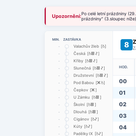
Po celé letní prázdniny (29
Upozornění:
prázdniny" (3.sloupec níže
MIN. ZASTÁVKA
Z
8
Valachův žleb [
@
]
-
Z
Česká [
@
æ
ó
]
-
Křiby [
@
æ
ó
]
-
HOD.
Slunečná [
@
æ
ó
]
-
Družstevní [
@
æ
ó
]
-
00
Pod Babou [
ë
@
]
-
Čepkov [
ë
]
-
01
U Zámku [
@
æ
]
-
02
Školní [
@
æ
]
-
Dlouhá [
@
æ
]
-
03
Cigánov [
@
ó
]
-
Kúty [
@
ó
]
04
-
Padělky IX [
@
ó
]
-