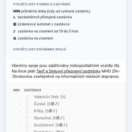
VYSVĚTLIVKY SYMBOLŮ ZASTÁVEK
MIN.
průměrná doba jízdy od vybrané zastávky
@
bezbariérově přístupná zastávka
æ
jízdenkový automat v zastávce
ó
zastávka na znamení od 19 do 5 hod.
ë
zastávka na znamení
VYSVĚTLIVKY POZNÁMEK SPOJŮ
Všechny spoje jsou zajišťovány nízkopodlažními vozidly (
@
).
Na lince platí
Tarif a Smluvní přepravní podmínky
MHD Zlín-
Otrokovice zveřejněné na informačních místech dopravce.
MIN. ZASTÁVKA
Valachův žleb [
@
]
-
Česká [
@
æ
ó
]
-
Křiby [
@
æ
ó
]
-
Slunečná [
@
æ
ó
]
-
Družstevní [
@
æ
ó
]
-