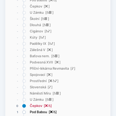
Pod Babou [
ë
@
]
-
Čepkov [
ë
]
-
U Zámku [
@
æ
]
-
Školní [
@
æ
]
-
Dlouhá [
@
æ
]
-
Cigánov [
@
ó
]
-
Kúty [
@
ó
]
-
Padělky IX [
@
ó
]
-
Zálešná V [
ë
]
-
Baťova nem. [
@
æ
]
-
Podvesná XVII [
ë
]
-
Příční-lékárna Revmavita [
ó
]
-
Spojovací [
ë
]
-
Prostřední [
ë
@
ó
]
-
Slovenská [
ó
]
-
Náměstí Míru [
@
æ
]
-
U Zámku [
@
æ
]
-
Čepkov [
ë
@
]
0
Pod Babou [
ë
@
]
1