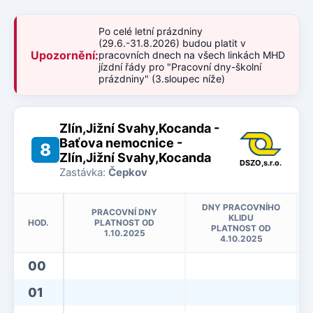
Po celé letní prázdniny
(29.6.-31.8.2026) budou platit v
Upozornění:
pracovních dnech na všech linkách MHD
jízdní řády pro "Pracovní dny-školní
prázdniny" (3.sloupec níže)
Zlín,Jižní Svahy,Kocanda -
Baťova nemocnice -
8
Zlín,Jižní Svahy,Kocanda
DSZO,s.r.o.
Zastávka:
Čepkov
DNY PRACOVNÍHO
PRACOVNÍ DNY
KLIDU
HOD.
PLATNOST OD
PLATNOST OD
1.10.2025
4.10.2025
00
01