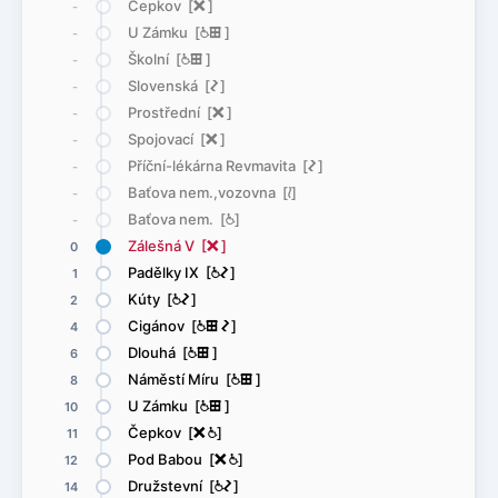
Čepkov [
ë
]
-
U Zámku [
@
æ
]
-
Školní [
@
æ
]
-
Slovenská [
ó
]
-
Prostřední [
ë
]
-
Spojovací [
ë
]
-
Příční-lékárna Revmavita [
ó
]
-
Baťova nem.,vozovna [
<
]
-
Baťova nem. [
@
]
-
Zálešná V [
ë
]
0
Padělky IX [
@
ó
]
1
Kúty [
@
ó
]
2
Cigánov [
@
æ
ó
]
4
Dlouhá [
@
æ
]
6
Náměstí Míru [
@
æ
]
8
U Zámku [
@
æ
]
10
Čepkov [
ë
@
]
11
Pod Babou [
ë
@
]
12
Družstevní [
@
ó
]
14