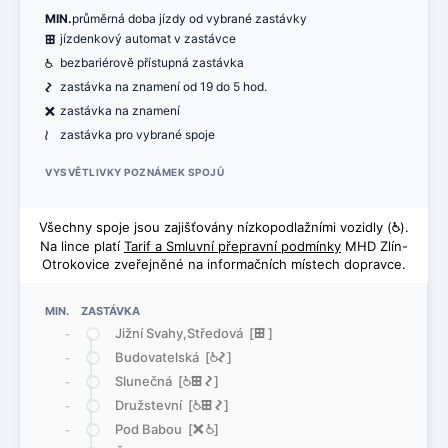
MIN.
průměrná doba jízdy od vybrané zastávky
æ
jízdenkový automat v zastávce
@
bezbariérově přístupná zastávka
ó
zastávka na znamení od 19 do 5 hod.
ë
zastávka na znamení
<
zastávka pro vybrané spoje
VYSVĚTLIVKY POZNÁMEK SPOJŮ
Všechny spoje jsou zajišťovány nízkopodlažními vozidly (
@
).
Na lince platí
Tarif a Smluvní přepravní podmínky
MHD Zlín-
Otrokovice zveřejněné na informačních místech dopravce.
MIN. ZASTÁVKA
Jižní Svahy,Středová [
æ
]
-
Budovatelská [
@
ó
]
-
Slunečná [
@
æ
ó
]
-
Družstevní [
@
æ
ó
]
-
Pod Babou [
ë
@
]
-