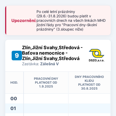
Po celé letní prázdniny
(29.6.-31.8.2026) budou platit v
Upozornění:
pracovních dnech na všech linkách MHD
jízdní řády pro "Pracovní dny-školní
prázdniny" (3.sloupec níže)
Zlín,Jižní Svahy,Středová -
Baťova nemocnice -
9
Zlín,Jižní Svahy,Středová
DSZO,s.r.o.
Zastávka:
Zálešná V
DNY PRACOVNÍHO
PRACOVNÍ DNY
KLIDU
HOD.
PLATNOST OD
PLATNOST OD
1.9.2025
30.8.2025
00
01