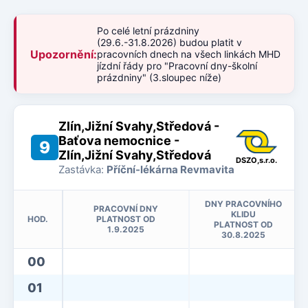
Po celé letní prázdniny
(29.6.-31.8.2026) budou platit v
Upozornění:
pracovních dnech na všech linkách MHD
jízdní řády pro "Pracovní dny-školní
prázdniny" (3.sloupec níže)
Zlín,Jižní Svahy,Středová -
Baťova nemocnice -
9
Zlín,Jižní Svahy,Středová
DSZO,s.r.o.
Zastávka:
Příční-lékárna Revmavita
DNY PRACOVNÍHO
PRACOVNÍ DNY
KLIDU
HOD.
PLATNOST OD
PLATNOST OD
1.9.2025
30.8.2025
00
01