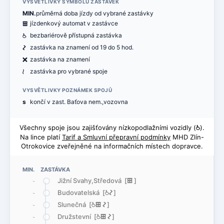
VYSVĚTLIVKY SYMBOLŮ ZASTÁVEK
MIN.
průměrná doba jízdy od vybrané zastávky
æ
jízdenkový automat v zastávce
@
bezbariérově přístupná zastávka
ó
zastávka na znamení od 19 do 5 hod.
ë
zastávka na znamení
<
zastávka pro vybrané spoje
VYSVĚTLIVKY POZNÁMEK SPOJŮ
s
končí v zast. Baťova nem.,vozovna
Všechny spoje jsou zajišťovány nízkopodlažními vozidly (
@
).
Na lince platí
Tarif a Smluvní přepravní podmínky
MHD Zlín-
Otrokovice zveřejněné na informačních místech dopravce.
MIN. ZASTÁVKA
Jižní Svahy,Středová [
æ
]
-
Budovatelská [
@
ó
]
-
Slunečná [
@
æ
ó
]
-
Družstevní [
@
æ
ó
]
-