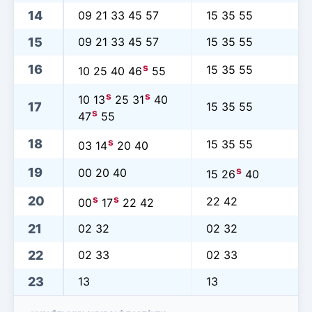
14
09 21 33 45 57
15 35 55
15
09 21 33 45 57
15 35 55
s
16
15 35 55
10 25 40 46
55
s
s
10 13
25 31
40
17
15 35 55
s
47
55
s
18
15 35 55
03 14
20 40
s
19
00 20 40
15 26
40
s
s
20
22 42
00
17
22 42
21
02 32
02 32
22
02 33
02 33
23
13
13