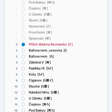
Pod Babou [
ë
@
]
-
Čepkov [
ë
]
-
U Zámku [
@
æ
]
-
Školní [
@
æ
]
-
Slovenská [
ó
]
-
Prostřední [
ë
]
-
Spojovací [
ë
]
-
Příční-lékárna Revmavita [
ó
]
0
Baťova nem.,vozovna [
<
]
2
Baťova nem. [
@
]
3
Zálešná V [
ë
]
4
Padělky IX [
@
ó
]
5
Kúty [
@
ó
]
6
Cigánov [
@
æ
ó
]
8
Dlouhá [
@
æ
]
10
Náměstí Míru [
@
æ
]
12
U Zámku [
@
æ
]
14
Čepkov [
ë
@
]
15
Pod Babou [
ë
@
]
16