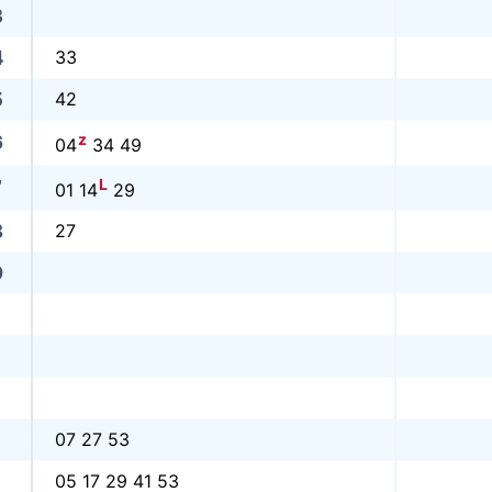
3
4
33
5
42
z
6
04
34 49
L
7
01 14
29
8
27
9
07 27 53
05 17 29 41 53