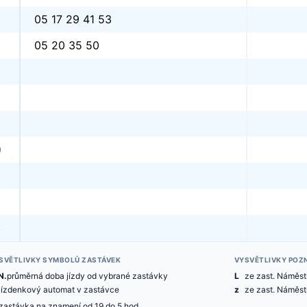
05 17 29 41 53
05 20 35 50
0
3
SVĚTLIVKY SYMBOLŮ ZASTÁVEK
VYSVĚTLIVKY POZ
N.
průměrná doba jízdy od vybrané zastávky
L
ze zast. Náměst
jízdenkový automat v zastávce
z
ze zast. Náměstí
zastávka na znamení od 19 do 5 hod.