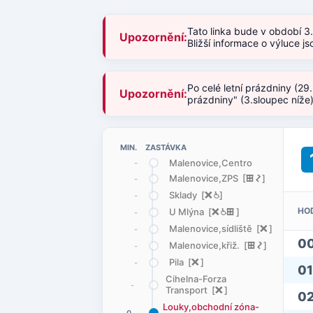
Tato linka bude v období 3
Upozornění:
Bližší informace o výluce 
Po celé letní prázdniny (29
Upozornění:
prázdniny" (3.sloupec níže
MIN. ZASTÁVKA
Malenovice,Centro
-
Malenovice,ZPS [
æ
ó
]
-
Sklady [
ë
@
]
-
HO
U Mlýna [
ë
@
æ
]
-
Malenovice,sídliště [
ë
]
-
0
Malenovice,křiž. [
æ
ó
]
-
Pila [
ë
]
-
01
Cihelna-Forza
-
Transport [
ë
]
0
Louky,obchodní zóna-