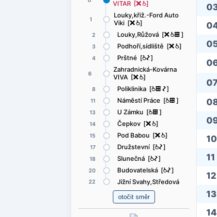
0
VITAR [
ë
@
]
0
Louky,křiž.-Ford Auto
1
Viki [
ë
@
]
0
Louky,Růžová [
ë
@
æ
]
2
0
Podhoří,sídliště [
ë
@
]
3
Prštné [
@
ó
]
4
0
Zahradnická-Kovárna
6
VIVA [
ë
@
]
0
Poliklinika [
@
æ
ó
]
8
Náměstí Práce [
@
æ
]
0
11
U Zámku [
@
æ
]
13
0
Čepkov [
ë
@
]
14
Pod Babou [
ë
@
]
15
10
Družstevní [
@
ó
]
17
11
Slunečná [
@
ó
]
18
Budovatelská [
@
ó
]
20
12
Jižní Svahy,Středová
22
13
14