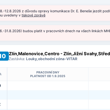
.8.-12.8.2026 z důvodu opravy komunikace Dr. E. Beneše jezdit podl
jsou uvedeny v
tiskové zprávě
.6.-31.8.2026) budou platit v pracovních dnech na všech linkách MHD
)
Zlín,Malenovice,Centro - Zlín,Jižní Svahy,Stře
10
Zastávka:
Louky,obchodní zóna-VITAR
PRACOVNÍ DNY
D.
PLATNOST OD 1.9.2025
0
2