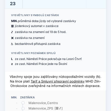
23
VYSVĚTLIVKY SYMBOLŮ ZASTÁVEK
MIN.
průměrná doba jízdy od vybrané zastávky
æ
jízdenkový automat v zastávce
ó
zastávka na znamení od 19 do 5 hod.
ë
zastávka na znamení
@
bezbariérově přístupná zastávka
VYSVĚTLIVKY POZNÁMEK SPOJŮ
L
ze zast. Náměstí Práce pokračuje na Lesní Čtvrť
z
ze zast. Náměstí Práce jede na Školní
Všechny spoje jsou zajišťovány nízkopodlažními vozidly (
@
).
Na lince platí
Tarif a Smluvní přepravní podmínky
MHD Zlín-
Otrokovice zveřejněné na informačních místech dopravce.
MIN. ZASTÁVKA
Malenovice,Centro
-
Malenovice,ZPS [
æ
ó
]
-