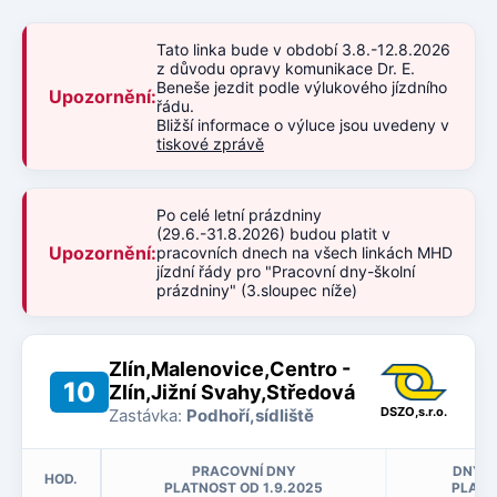
Tato linka bude v období 3.8.-12.8.2026
z důvodu opravy komunikace Dr. E.
Beneše jezdit podle výlukového jízdního
Upozornění:
řádu.
Bližší informace o výluce jsou uvedeny v
tiskové zprávě
Po celé letní prázdniny
(29.6.-31.8.2026) budou platit v
Upozornění:
pracovních dnech na všech linkách MHD
jízdní řády pro "Pracovní dny-školní
prázdniny" (3.sloupec níže)
Zlín,Malenovice,Centro -
10
Zlín,Jižní Svahy,Středová
DSZO,s.r.o.
Zastávka:
Podhoří,sídliště
PRACOVNÍ DNY
DNY P
HOD.
PLATNOST OD 1.9.2025
PLATN