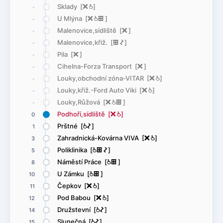
Sklady [
ë
@
]
-
U Mlýna [
ë
@
æ
]
-
Malenovice,sídliště [
ë
]
-
Malenovice,křiž. [
æ
ó
]
-
Pila [
ë
]
-
Cihelna-Forza Transport [
ë
]
-
Louky,obchodní zóna-VITAR [
ë
@
]
-
Louky,křiž.-Ford Auto Viki [
ë
@
]
-
Louky,Růžová [
ë
@
æ
]
-
Podhoří,sídliště [
ë
@
]
0
Prštné [
@
ó
]
1
Zahradnická-Kovárna VIVA [
ë
@
]
3
Poliklinika [
@
æ
ó
]
5
Náměstí Práce [
@
æ
]
8
U Zámku [
@
æ
]
10
Čepkov [
ë
@
]
11
Pod Babou [
ë
@
]
12
Družstevní [
@
ó
]
14
Slunečná [
@
ó
]
15