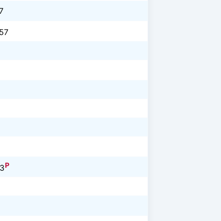
7
57
P
3