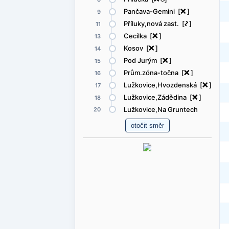
Pančava-Gemini [
ë
]
9
Příluky,nová zast. [
ó
]
11
Cecilka [
ë
]
13
Kosov [
ë
]
14
Pod Jurým [
ë
]
15
Prům.zóna-točna [
ë
]
16
Lužkovice,Hvozdenská [
ë
]
17
Lužkovice,Zádědina [
ë
]
18
Lužkovice,Na Gruntech
20