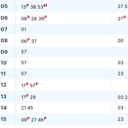
P
M
05
27 5
13
38 53
P
P
P
06
08
28 39
27
07
01
P
08
00
06
37
09
57
10
57
03
11
57
23
P
P
12
17
57
P
13
17
29
03 2
14
21 45
03
P
P
15
23
09
27 46