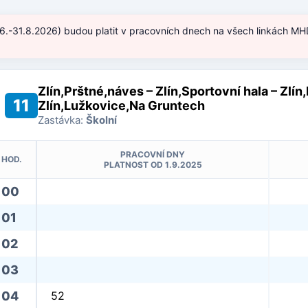
.6.-31.8.2026) budou platit v pracovních dnech na všech linkách MHD
)
Zlín,Prštné,náves – Zlín,Sportovní hala – Zlín,
11
Zlín,Lužkovice,Na Gruntech
Zastávka:
Školní
PRACOVNÍ DNY
HOD.
PLATNOST OD 1.9.2025
00
01
02
03
04
52