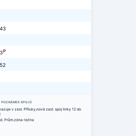
43
P
3
52
Y POZNÁMEK SPOJŮ
azuje v zast. Příluky,nová zast. spoj linky 12 do
c
st. Prům.zóna-točna