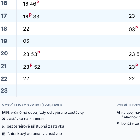
P
16
16 46
P
17
23
16
33
P
18
22
03
19
06
P
20
23 53
23 5
P
P
21
23
52
23
22
22
22
23
VYSVĚTLIVKY SYMBOLŮ ZASTÁVEK
VYSVĚTLIVK
MIN.
průměrná doba jízdy od vybrané zastávky
M
na spoj nav
Želechovi
ë
zastávka na znamení
P
končí v za
@
bezbariérově přístupná zastávka
æ
jízdenkový automat v zastávce