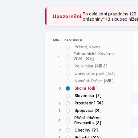
Po celé letní prázdniny (29
Upozornění:
prázdniny" (3.sloupec níže
MIN. ZASTÁVKA
Prštné,Náves
-
Zahradnická-Kovárna
-
VIVA [
ë
@
]
Poliklinika [
@
æ
ó
]
-
Univerzitní park [
@
<
ó
]
-
Náměstí Práce [
@
æ
]
-
Školní [
@
æ
]
0
Slovenská [
ó
]
1
Prostřední [
ë
]
2
Spojovací [
ë
]
3
Příční-lékárna
4
Revmavita [
ó
]
Obeciny [
ó
]
7
Přílucká [
ë
@
]
8