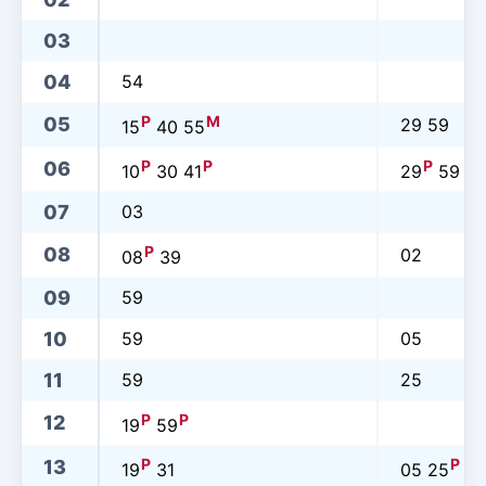
03
04
54
P
M
05
29 59
15
40 55
P
P
P
06
10
30 41
29
59
07
03
P
08
02
08
39
09
59
10
59
05
11
59
25
P
P
12
19
59
P
P
13
19
31
05 25