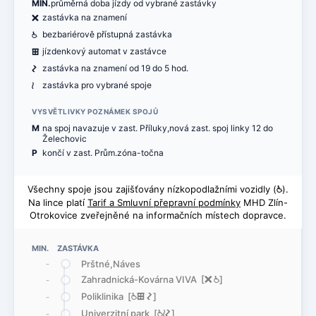
MIN.
průměrná doba jízdy od vybrané zastávky
ë
zastávka na znamení
@
bezbariérově přístupná zastávka
æ
jízdenkový automat v zastávce
ó
zastávka na znamení od 19 do 5 hod.
<
zastávka pro vybrané spoje
VYSVĚTLIVKY POZNÁMEK SPOJŮ
M
na spoj navazuje v zast. Příluky,nová zast. spoj linky 12 do
Želechovic
P
končí v zast. Prům.zóna-točna
Všechny spoje jsou zajišťovány nízkopodlažními vozidly (
@
).
Na lince platí
Tarif a Smluvní přepravní podmínky
MHD Zlín-
Otrokovice zveřejněné na informačních místech dopravce.
MIN. ZASTÁVKA
Prštné,Náves
-
Zahradnická-Kovárna VIVA [
ë
@
]
-
Poliklinika [
@
æ
ó
]
-
Univerzitní park [
@
<
ó
]
-