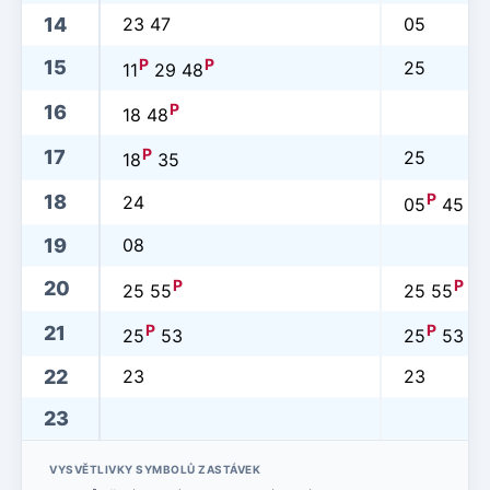
14
23 47
05
P
P
15
25
11
29 48
P
16
18 48
P
17
25
18
35
P
18
24
05
45
19
08
P
P
20
25 55
25 55
P
P
21
25
53
25
53
22
23
23
23
VYSVĚTLIVKY SYMBOLŮ ZASTÁVEK