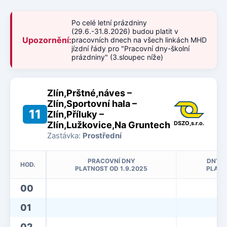
Po celé letní prázdniny
(29.6.-31.8.2026) budou platit v
Upozornění:
pracovních dnech na všech linkách MHD
jízdní řády pro "Pracovní dny-školní
prázdniny" (3.sloupec níže)
Zlín,Prštné,náves –
Zlín,Sportovní hala –
11
Zlín,Příluky –
Zlín,Lužkovice,Na Gruntech
DSZO,s.r.o.
Zastávka:
Prostřední
PRACOVNÍ DNY
DNY P
HOD.
PLATNOST OD 1.9.2025
PLATN
00
01
02