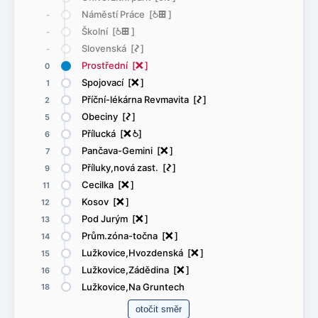
Náměstí Práce [
@
æ
]
-
Školní [
@
æ
]
-
Slovenská [
ó
]
-
Prostřední [
ë
]
0
Spojovací [
ë
]
1
Příční-lékárna Revmavita [
ó
]
2
Obeciny [
ó
]
5
Přílucká [
ë
@
]
6
Pančava-Gemini [
ë
]
7
Příluky,nová zast. [
ó
]
9
Cecilka [
ë
]
11
Kosov [
ë
]
12
Pod Jurým [
ë
]
13
Prům.zóna-točna [
ë
]
14
Lužkovice,Hvozdenská [
ë
]
15
Lužkovice,Zádědina [
ë
]
16
Lužkovice,Na Gruntech
18