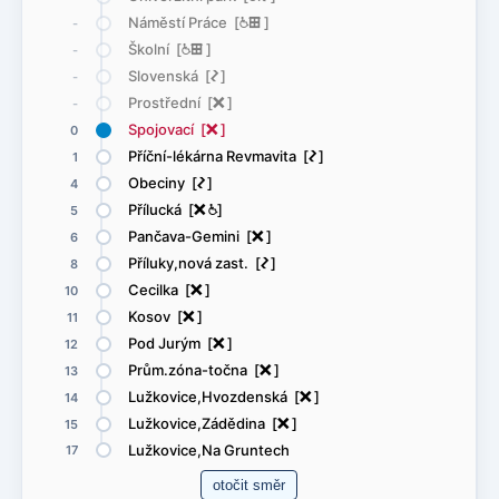
Náměstí Práce [
@
æ
]
-
Školní [
@
æ
]
-
Slovenská [
ó
]
-
Prostřední [
ë
]
-
Spojovací [
ë
]
0
Příční-lékárna Revmavita [
ó
]
1
Obeciny [
ó
]
4
Přílucká [
ë
@
]
5
Pančava-Gemini [
ë
]
6
Příluky,nová zast. [
ó
]
8
Cecilka [
ë
]
10
Kosov [
ë
]
11
Pod Jurým [
ë
]
12
Prům.zóna-točna [
ë
]
13
Lužkovice,Hvozdenská [
ë
]
14
Lužkovice,Zádědina [
ë
]
15
Lužkovice,Na Gruntech
17