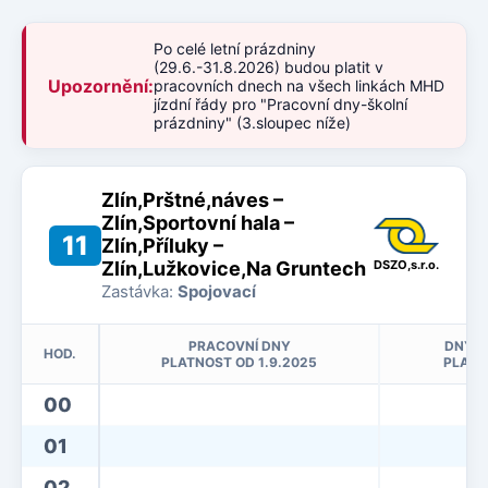
Po celé letní prázdniny
(29.6.-31.8.2026) budou platit v
Upozornění:
pracovních dnech na všech linkách MHD
jízdní řády pro "Pracovní dny-školní
prázdniny" (3.sloupec níže)
Zlín,Prštné,náves –
Zlín,Sportovní hala –
11
Zlín,Příluky –
Zlín,Lužkovice,Na Gruntech
DSZO,s.r.o.
Zastávka:
Spojovací
PRACOVNÍ DNY
DNY P
HOD.
PLATNOST OD 1.9.2025
PLATN
00
01
02