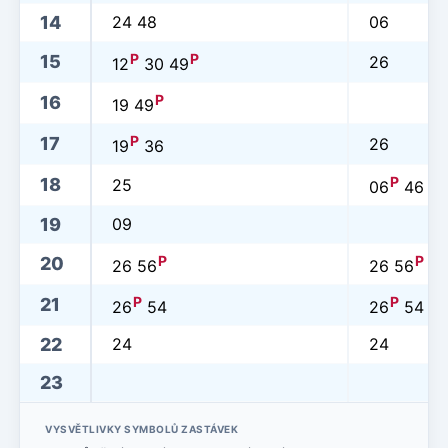
14
24 48
06
P
P
15
26
12
30 49
P
16
19 49
P
17
26
19
36
P
18
25
06
46
19
09
P
P
20
26 56
26 56
P
P
21
26
54
26
54
22
24
24
23
VYSVĚTLIVKY SYMBOLŮ ZASTÁVEK