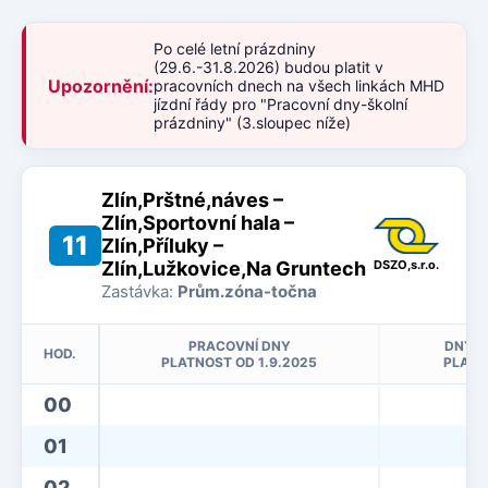
Po celé letní prázdniny
(29.6.-31.8.2026) budou platit v
Upozornění:
pracovních dnech na všech linkách MHD
jízdní řády pro "Pracovní dny-školní
prázdniny" (3.sloupec níže)
Zlín,Prštné,náves –
Zlín,Sportovní hala –
11
Zlín,Příluky –
Zlín,Lužkovice,Na Gruntech
DSZO,s.r.o.
Zastávka:
Prům.zóna-točna
PRACOVNÍ DNY
DNY P
HOD.
PLATNOST OD 1.9.2025
PLATN
00
01
02