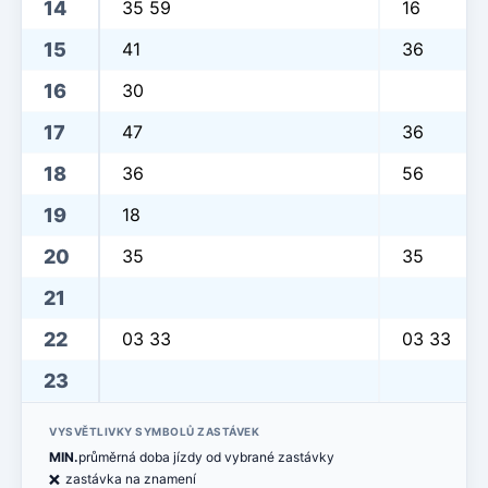
14
35 59
16
15
41
36
16
30
17
47
36
18
36
56
19
18
20
35
35
21
22
03 33
03 33
23
VYSVĚTLIVKY SYMBOLŮ ZASTÁVEK
MIN.
průměrná doba jízdy od vybrané zastávky
ë
zastávka na znamení