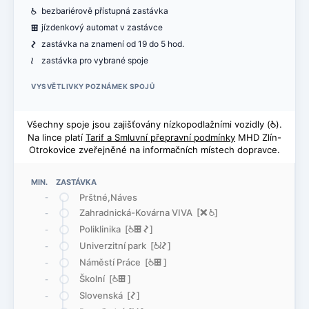
@
bezbariérově přístupná zastávka
æ
jízdenkový automat v zastávce
ó
zastávka na znamení od 19 do 5 hod.
<
zastávka pro vybrané spoje
VYSVĚTLIVKY POZNÁMEK SPOJŮ
Všechny spoje jsou zajišťovány nízkopodlažními vozidly (
@
).
Na lince platí
Tarif a Smluvní přepravní podmínky
MHD Zlín-
Otrokovice zveřejněné na informačních místech dopravce.
MIN. ZASTÁVKA
Prštné,Náves
-
Zahradnická-Kovárna VIVA [
ë
@
]
-
Poliklinika [
@
æ
ó
]
-
Univerzitní park [
@
<
ó
]
-
Náměstí Práce [
@
æ
]
-
Školní [
@
æ
]
-
Slovenská [
ó
]
-