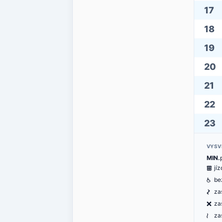
17
18
19
20
21
22
23
VYSV
MIN.
æ
jí
@
be
ó
za
ë
za
<
za