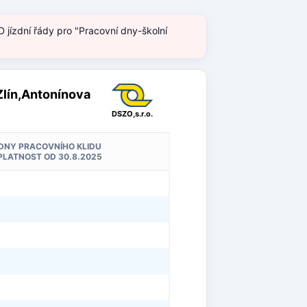
 jízdní řády pro "Pracovní dny-školní
 Zlín,Antonínova
DSZO,s.r.o.
DNY PRACOVNÍHO KLIDU
PLATNOST OD 30.8.2025