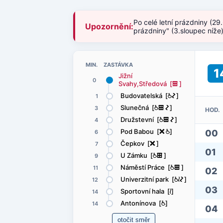
Po celé letní prázdniny (29
Upozornění:
prázdniny" (3.sloupec níže
MIN. ZASTÁVKA
1
Jižní
0
Svahy,Středová [
æ
]
Budovatelská [
@
ó
]
1
Slunečná [
@
æ
ó
]
3
HOD.
Družstevní [
@
æ
ó
]
4
Pod Babou [
ë
@
]
00
6
Čepkov [
ë
]
7
01
U Zámku [
@
æ
]
9
Náměstí Práce [
@
æ
]
11
02
Univerzitní park [
@
<
ó
]
12
03
Sportovní hala [
<
]
14
Antonínova [
@
]
14
04