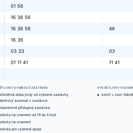
01 56
16 36 56
16 36 56
46
16 36
03 33
03
01 11 41
11 41
ĚTLIVKY SYMBOLŮ ZASTÁVEK
VYSVĚTLIVKY POZNÁ
průměrná doba jízdy od vybrané zastávky
a
končí v zast. Námě
zdenkový automat v zastávce
zbariérově přístupná zastávka
stávka na znamení od 19 do 5 hod.
stávka na znamení
stávka pro vybrané spoje